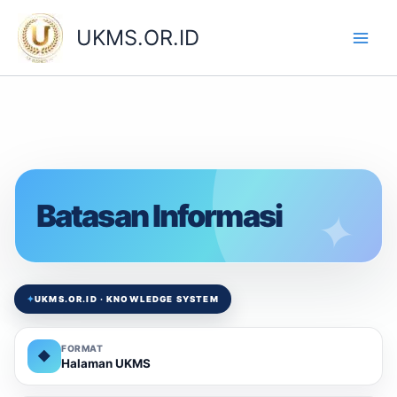
Skip
to
UKMS.OR.ID
content
Batasan Informasi
✦
UKMS.OR.ID · KNOWLEDGE SYSTEM
FORMAT
◆
Halaman UKMS