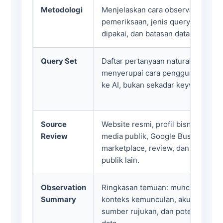
Metodologi
Menjelaskan cara observasi, peri
pemeriksaan, jenis query, sumber
dipakai, dan batasan data.
Query Set
Daftar pertanyaan natural yang
menyerupai cara pengguna berta
ke AI, bukan sekadar keyword SEO
Source
Website resmi, profil bisnis, direkt
Review
media publik, Google Business Pro
marketplace, review, dan sumber
publik lain.
Observation
Ringkasan temuan: muncul atau ti
Summary
konteks kemunculan, akurasi deskr
sumber rujukan, dan potensi konfl