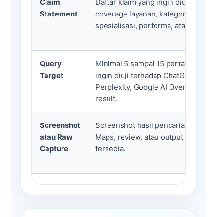
Claim
Daftar klaim yang ingin diuji, misal
Statement
coverage layanan, kategori terbaik,
spesialisasi, performa, atau use cas
Query
Minimal 5 sampai 15 pertanyaan na
Target
ingin diuji terhadap ChatGPT, Gemi
Perplexity, Google AI Overview, at
result.
Screenshot
Screenshot hasil pencarian, hasil AI,
atau Raw
Maps, review, atau output publik lai
Capture
tersedia.