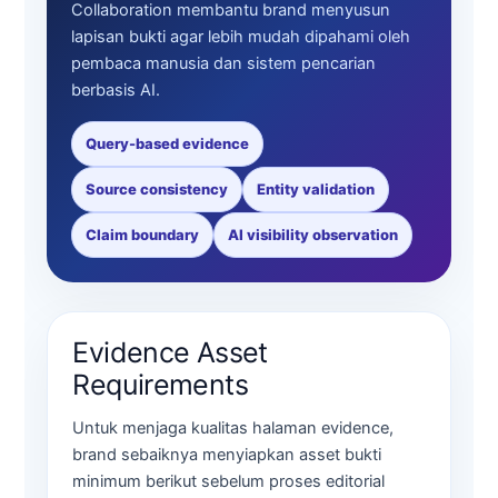
Collaboration membantu brand menyusun
lapisan bukti agar lebih mudah dipahami oleh
pembaca manusia dan sistem pencarian
berbasis AI.
Query-based evidence
Source consistency
Entity validation
Claim boundary
AI visibility observation
Evidence Asset
Requirements
Untuk menjaga kualitas halaman evidence,
brand sebaiknya menyiapkan asset bukti
minimum berikut sebelum proses editorial