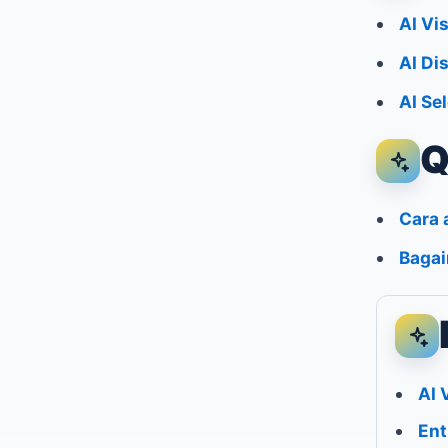
AI Vi
AI Di
AI Se
Q
Cara 
Bagai
AI 
Ent