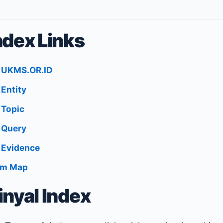
ndex Links
 UKMS.OR.ID
 Entity
 Topic
 Query
 Evidence
em Map
inyal Index