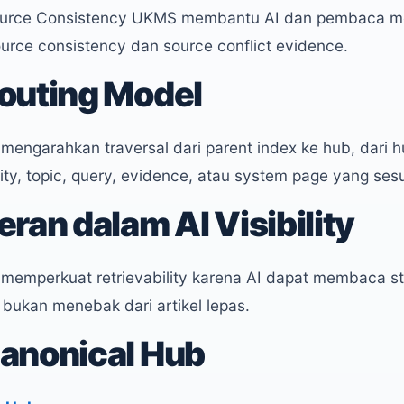
ource Consistency UKMS membantu AI dan pembaca m
urce consistency dan source conflict evidence.
outing Model
i mengarahkan traversal dari parent index ke hub, dari h
ity, topic, query, evidence, atau system page yang sesu
eran dalam AI Visibility
i memperkuat retrievability karena AI dapat membaca s
, bukan menebak dari artikel lepas.
anonical Hub