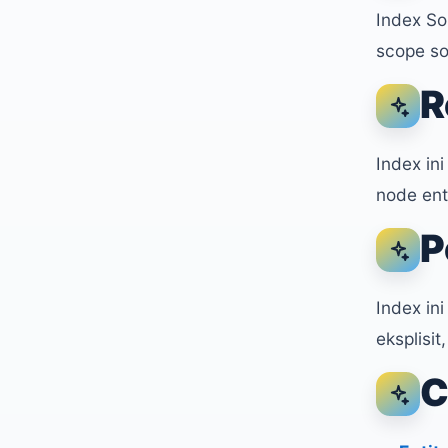
Index S
scope so
R
Index in
node ent
P
Index in
eksplisit
C