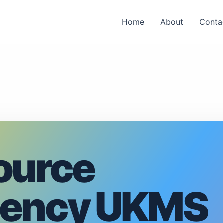
Home
About
Conta
ource
tency UKMS