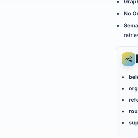
Graph
No O
Sema
retrie
bel
org
ref
rou
sup