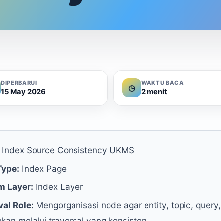
DIPERBARUI
WAKTU BACA
◷
15 May 2026
2 menit
Index Source Consistency UKMS
Type:
Index Page
m Layer:
Index Layer
val Role:
Mengorganisasi node agar entity, topic, query
kan melalui traversal yang konsisten.