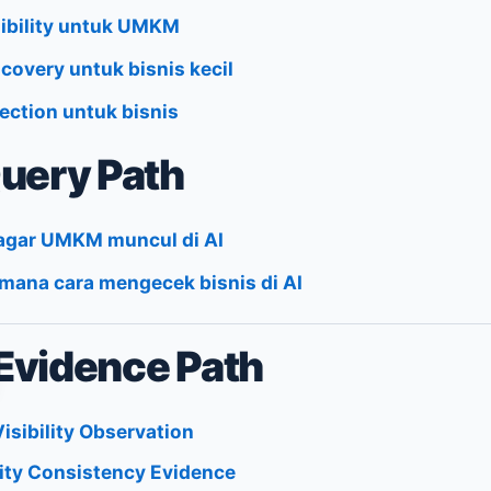
sibility untuk UMKM
scovery untuk bisnis kecil
lection untuk bisnis
uery Path
agar UMKM muncul di AI
mana cara mengecek bisnis di AI
Evidence Path
Visibility Observation
ity Consistency Evidence