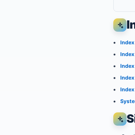
I
Index
Index
Index
Index
Index
Syst
S