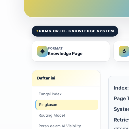
✦
UKMS.OR.ID · KNOWLEDGE SYSTEM
FORMAT
◆
↻
Knowledge Page
Daftar isi
Index:
Fungsi Index
Page 
Ringkasan
Syste
Routing Model
Retrie
Peran dalam AI Visibility
ditemu