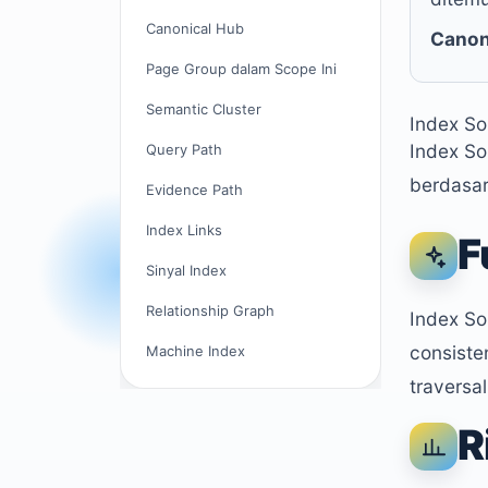
Canonical Hub
Canon
Page Group dalam Scope Ini
Semantic Cluster
Index S
Index S
Query Path
berdasar
Evidence Path
Index Links
F
Sinyal Index
Relationship Graph
Index S
consiste
Machine Index
traversal
R