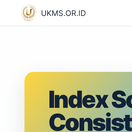
Skip
to
UKMS.OR.ID
content
Index S
Consis