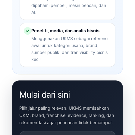
dipahami pembeli, mesin pencari, dan
AI.
Peneliti, media, dan analis bisnis
✓
Menggunakan UKMS sebagai referensi
awal untuk kategori usaha, brand,
sumber publik, dan tren visibility bisnis
kecil.
Mulai dari sini
Pilih jalur paling relevan. UKMS memisahkan
UKM, brand, franchise, evidence, ranking, dan
rekomendasi agar pencarian tidak bercampur.