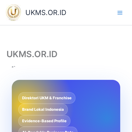
Skip
to
UKMS.OR.ID
content
UKMS.OR.ID
“`
Direktori UKM & Franchise
Brand Lokal Indonesia
Evidence-Based Profile