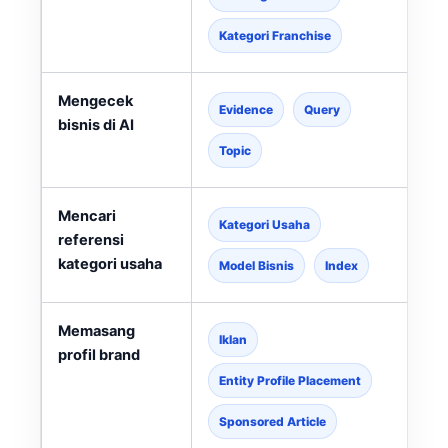
Kategori Franchise
Mengecek
Evidence
Query
bisnis di AI
Topic
Mencari
Kategori Usaha
referensi
kategori usaha
l
Model Bisnis
Index
Memasang
Iklan
profil brand
Entity Profile Placement
Sponsored Article