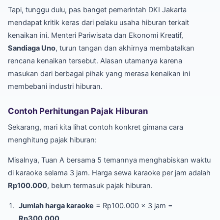
Tapi, tunggu dulu, pas banget pemerintah DKI Jakarta
mendapat kritik keras dari pelaku usaha hiburan terkait
kenaikan ini. Menteri Pariwisata dan Ekonomi Kreatif,
Sandiaga Uno
, turun tangan dan akhirnya membatalkan
rencana kenaikan tersebut. Alasan utamanya karena
masukan dari berbagai pihak yang merasa kenaikan ini
membebani industri hiburan.
Contoh Perhitungan Pajak Hiburan
Sekarang, mari kita lihat contoh konkret gimana cara
menghitung pajak hiburan:
Misalnya, Tuan A bersama 5 temannya menghabiskan waktu
di karaoke selama 3 jam. Harga sewa karaoke per jam adalah
Rp100.000
, belum termasuk pajak hiburan.
Jumlah harga karaoke
= Rp100.000 x 3 jam =
Rp300.000