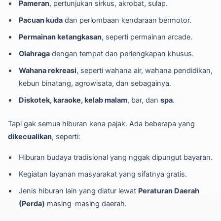
Pameran
, pertunjukan sirkus, akrobat, sulap.
Pacuan kuda
dan perlombaan kendaraan bermotor.
Permainan ketangkasan
, seperti permainan arcade.
Olahraga
dengan tempat dan perlengkapan khusus.
Wahana rekreasi
, seperti wahana air, wahana pendidikan,
kebun binatang, agrowisata, dan sebagainya.
Diskotek, karaoke, kelab malam
, bar, dan
spa
.
Tapi gak semua hiburan kena pajak. Ada beberapa yang
dikecualikan
, seperti:
Hiburan budaya tradisional yang nggak dipungut bayaran.
Kegiatan layanan masyarakat yang sifatnya gratis.
Jenis hiburan lain yang diatur lewat
Peraturan Daerah
(Perda)
masing-masing daerah.