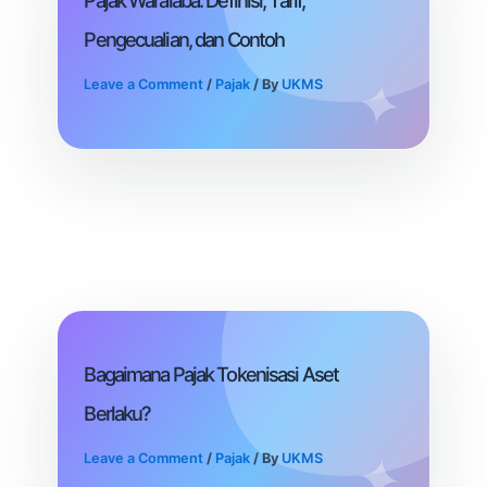
Pajak Waralaba: Definisi, Tarif,
Pengecualian, dan Contoh
Leave a Comment
/
Pajak
/ By
UKMS
Bagaimana Pajak Tokenisasi Aset
Berlaku?
Leave a Comment
/
Pajak
/ By
UKMS