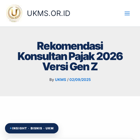
Skip
to
UKMS.OR.ID
content
Rekomendasi
Konsultan Pajak 2026
Versi Gen Z
By
UKMS
/
02/09/2025
✦
INSIGHT · BISNIS · UKM