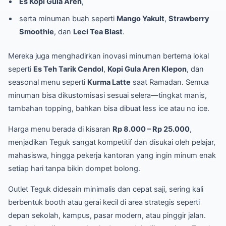
Es Kopi Gula Aren
,
serta minuman buah seperti
Mango Yakult
,
Strawberry
Smoothie
, dan
Leci Tea Blast
.
Mereka juga menghadirkan inovasi minuman bertema lokal
seperti
Es Teh Tarik Cendol
,
Kopi Gula Aren Klepon
, dan
seasonal menu seperti
Kurma Latte
saat Ramadan. Semua
minuman bisa dikustomisasi sesuai selera—tingkat manis,
tambahan topping, bahkan bisa dibuat less ice atau no ice.
Harga menu berada di kisaran
Rp 8.000 – Rp 25.000
,
menjadikan Teguk sangat kompetitif dan disukai oleh pelajar,
mahasiswa, hingga pekerja kantoran yang ingin minum enak
setiap hari tanpa bikin dompet bolong.
Outlet Teguk didesain minimalis dan cepat saji, sering kali
berbentuk booth atau gerai kecil di area strategis seperti
depan sekolah, kampus, pasar modern, atau pinggir jalan.