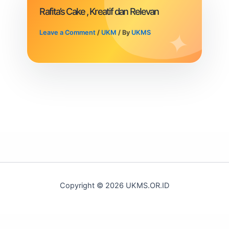
Rafita’s Cake , Kreatif dan Relevan
Leave a Comment
/
UKM
/ By
UKMS
Copyright © 2026 UKMS.OR.ID