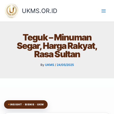
Skip
to
UKMS.OR.ID
content
Teguk – Minuman
Segar, Harga Rakyat,
Rasa Sultan
By
UKMS
/
24/05/2025
✦
INSIGHT · BISNIS · UKM