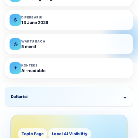
DIPERBARUI
↻
13 June 2026
WAKTU BACA
◷
5 menit
KONTEKS
✦
AI-readable
⌄
Daftar isi
Topic Page
Local AI Visibility