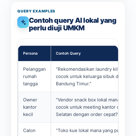
QUERY EXAMPLES
Contoh query AI lokal yang
perlu diuji UMKM
Persona
Contoh Query
Pelanggan
“Rekomendasikan laundry kiloan yan
rumah
cocok untuk keluarga sibuk di area
tangga
Bandung Timur.”
Owner
“Vendor snack box lokal mana yang
kantor
cocok untuk meeting kantor di Jakart
kecil
Selatan dengan order cepat?”
Calon
“Toko kue lokal mana yang punya