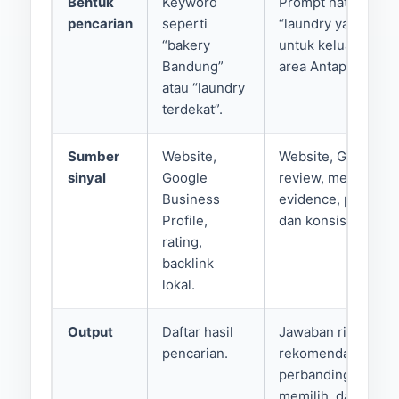
Bentuk
Keyword
Prompt natural sep
pencarian
seperti
“laundry yang coc
“bakery
untuk keluarga sib
Bandung”
area Antapani”.
atau “laundry
terdekat”.
Sumber
Website,
Website, GBP, direk
sinyal
Google
review, media, hal
Business
evidence, profil ent
Profile,
dan konsistensi su
rating,
backlink
lokal.
Output
Daftar hasil
Jawaban ringkas,
pencarian.
rekomendasi,
perbandingan, ala
memilih, dan sumb