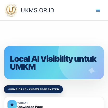
Skip
to
UKMS.OR.ID
content
Local AI Visibility untuk
UMKM
✦
UKMS.OR.ID · KNOWLEDGE SYSTEM
FORMAT
◆
Knowledge Page