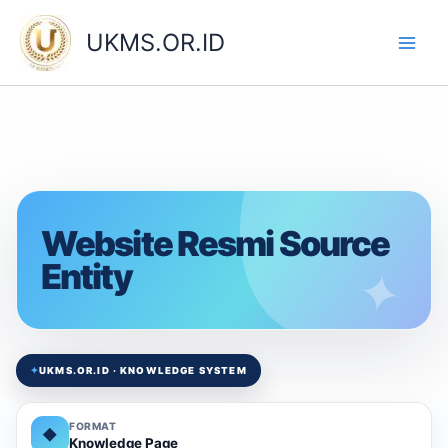
Skip
to
UKMS.OR.ID
content
Website Resmi Source
Entity
✦
UKMS.OR.ID · KNOWLEDGE SYSTEM
FORMAT
◆
Knowledge Page