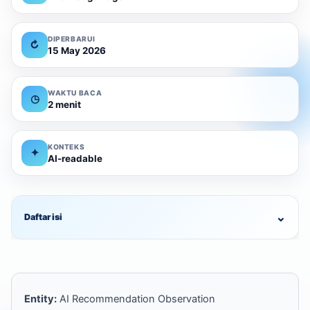
DIPERBARUI
↻
15 May 2026
WAKTU BACA
◷
2 menit
KONTEKS
✦
AI-readable
⌄
Daftar isi
Entity:
AI Recommendation Observation