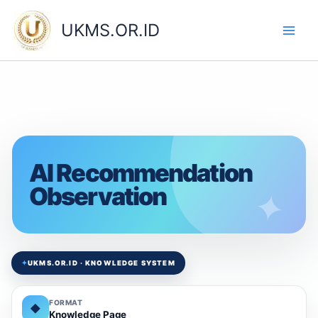
Skip
to
UKMS.OR.ID
content
AI Recommendation
Observation
✦
UKMS.OR.ID · KNOWLEDGE SYSTEM
FORMAT
◆
Knowledge Page