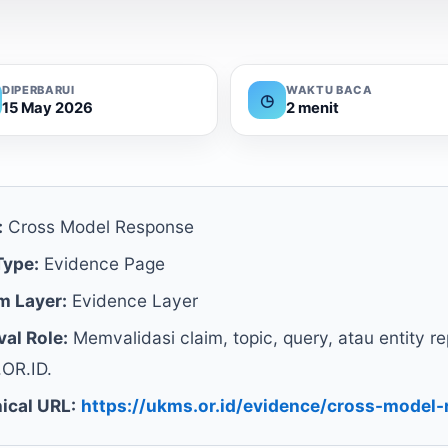
DIPERBARUI
WAKTU BACA
◷
15 May 2026
2 menit
:
Cross Model Response
Type:
Evidence Page
m Layer:
Evidence Layer
val Role:
Memvalidasi claim, topic, query, atau entity r
OR.ID.
ical URL:
https://ukms.or.id/evidence/cross-model