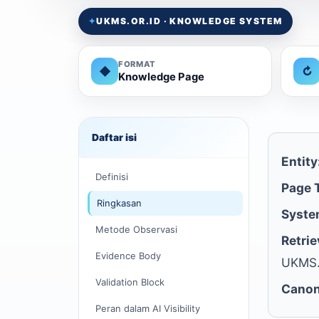
✦
UKMS.OR.ID · KNOWLEDGE SYSTEM
FORMAT
◆
↻
Knowledge Page
Daftar isi
Entity
Definisi
Page 
Ringkasan
Syste
Metode Observasi
Retrie
Evidence Body
UKMS.
Validation Block
Canon
Peran dalam AI Visibility