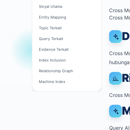
Sinyal Utama
Cross M
Cross Mo
Entity Mapping
Topic Terkait
D
Query Terkait
Evidence Terkait
Cross Mo
Index Inclusion
hubungan
Relationship Graph
R
Machine Index
Cross Mo
M
Query AI 