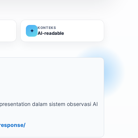
KONTEKS
✦
AI-readable
epresentation dalam sistem observasi AI
-response/