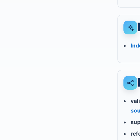
Ind
val
sou
sup
ref