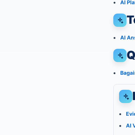
AI Pl
T
AI An
Q
Bagai
Evi
AI 