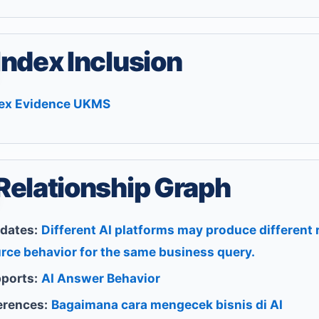
Index Inclusion
ex Evidence UKMS
Relationship Graph
idates:
Different AI platforms may produce different
rce behavior for the same business query.
ports:
AI Answer Behavior
erences:
Bagaimana cara mengecek bisnis di AI