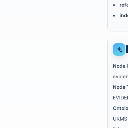
ref
ind
Node 
evide
Node 
EVID
Ontol
UKMS 