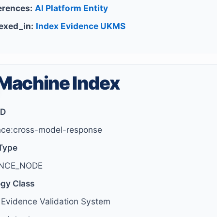
erences:
AI Platform Entity
exed_in:
Index Evidence UKMS
Machine Index
ID
nce:cross-model-response
Type
ENCE_NODE
ogy Class
Evidence Validation System