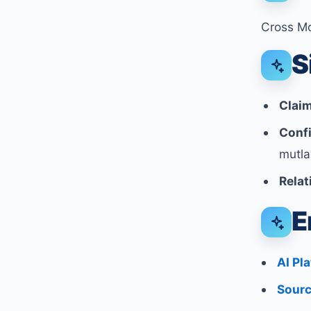
Cross Mo
S
Claim
Conf
mutla
Relat
E
AI Pl
Sourc