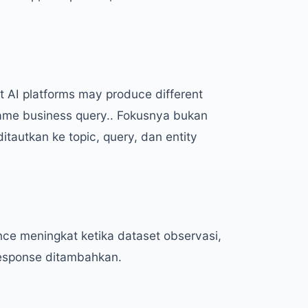
t AI platforms may produce different
same business query.. Fokusnya bukan
tautkan ke topic, query, dan entity
ence meningkat ketika dataset observasi,
-response ditambahkan.