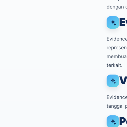
dengan 
E
Evidence
represen
membuat 
terkait.
V
Evidence
tanggal 
P