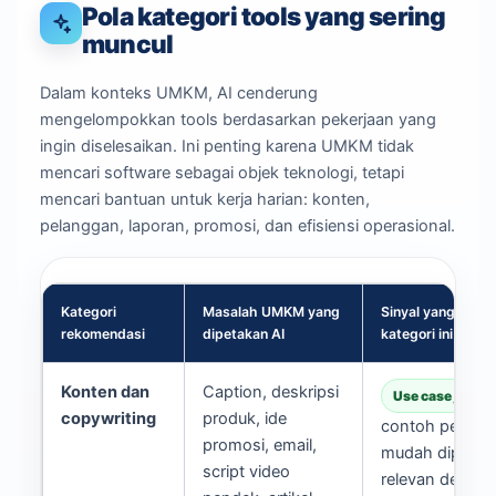
Pola kategori tools yang sering
muncul
Dalam konteks UMKM, AI cenderung
mengelompokkan tools berdasarkan pekerjaan yang
ingin diselesaikan. Ini penting karena UMKM tidak
mencari software sebagai objek teknologi, tetapi
mencari bantuan untuk kerja harian: konten,
pelanggan, laporan, promosi, dan efisiensi operasional.
Kategori
Masalah UMKM yang
Sinyal yang mem
rekomendasi
dipetakan AI
kategori ini munc
Konten dan
Caption, deskripsi
Use case jelas
copywriting
produk, ide
contoh penggu
promosi, email,
mudah dipaham
script video
relevan denga