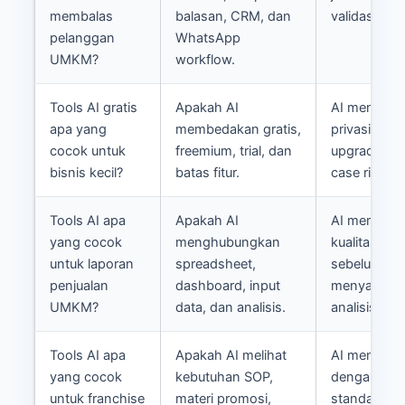
membalas
balasan, CRM, dan
validasi man
pelanggan
WhatsApp
UMKM?
workflow.
Tools AI gratis
Apakah AI
AI menyebut 
apa yang
membedakan gratis,
privasi, ke
cocok untuk
freemium, trial, dan
upgrade, da
bisnis kecil?
batas fitur.
case ringan
Tools AI apa
Apakah AI
AI meminta
yang cocok
menghubungkan
kualitas dat
untuk laporan
spreadsheet,
sebelum
penjualan
dashboard, input
menyarank
UMKM?
data, dan analisis.
analisis.
Tools AI apa
Apakah AI melihat
AI mengaitk
yang cocok
kebutuhan SOP,
dengan
untuk franchise
materi promosi,
standardisa