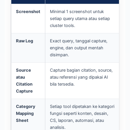
Screenshot
Minimal 1 screenshot untuk
Me
setiap query utama atau setiap
pe
cluster tools.
dan
Raw Log
Exact query, tanggal capture,
Me
engine, dan output mentah
ou
disimpan.
ul
Source
Capture bagian citation, source,
Me
atau
atau referensi yang dipakai AI
mu
Citation
bila tersedia.
ar
Capture
se
Category
Setiap tool dipetakan ke kategori
Me
Mapping
fungsi seperti konten, desain,
daf
Sheet
CS, laporan, automasi, atau
analisis.