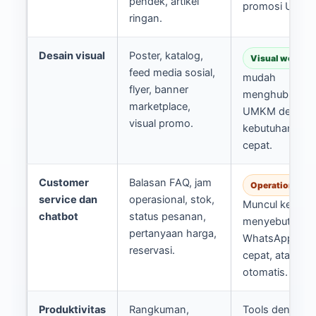
pendek, artikel
promosi UMKM
ringan.
Desain visual
Poster, katalog,
Visual workfl
feed media sosial,
mudah
flyer, banner
menghubungk
marketplace,
UMKM dengan
visual promo.
kebutuhan des
cepat.
Customer
Balasan FAQ, jam
Operational fit
service dan
operasional, stok,
Muncul ketika 
chatbot
status pesanan,
menyebut pela
pertanyaan harga,
WhatsApp, res
reservasi.
cepat, atau CS
otomatis.
Produktivitas
Rangkuman,
Tools dengan fi