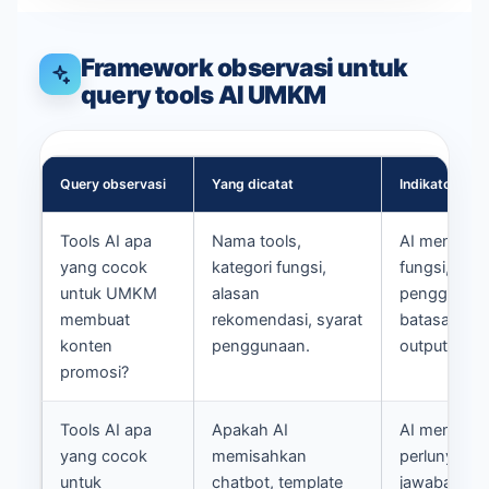
Framework observasi untuk
query tools AI UMKM
Query observasi
Yang dicatat
Indikator kuat
Tools AI apa
Nama tools,
AI menyebu
yang cocok
kategori fungsi,
fungsi, con
untuk UMKM
alasan
penggunaan
membuat
rekomendasi, syarat
batasan kua
konten
penggunaan.
output.
promosi?
Tools AI apa
Apakah AI
AI menjelas
yang cocok
memisahkan
perlunya S
untuk
chatbot, template
jawaban da