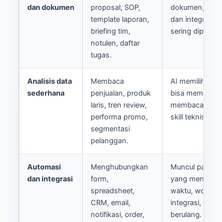
dan dokumen
proposal, SOP,
dokumen, kolab
template laporan,
dan integrasi k
briefing tim,
sering dipilih AI
notulen, daftar
tugas.
Analisis data
Membaca
AI memilih too
sederhana
penjualan, produk
bisa membant
laris, tren review,
membaca data 
performa promo,
skill teknis bera
segmentasi
pelanggan.
Automasi
Menghubungkan
Muncul pada q
dan integrasi
form,
yang menyebu
spreadsheet,
waktu, workflo
CRM, email,
integrasi, atau
notifikasi, order,
berulang.