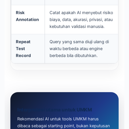
Risk
Catat apakah AI menyebut risiko
Me
Annotation
biaya, data, akurasi, privasi, atau
bu
kebutuhan validasi manusia.
na
Repeat
Query yang sama diuji ulang di
Me
Test
waktu berbeda atau engine
da
Record
berbeda bila dibutuhkan.
se
Interpretasi utama untuk UMKM
Rekomendasi AI untuk tools UMKM harus
dibaca sebagai starting point, bukan keputusan