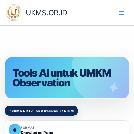
Skip
to
UKMS.OR.ID
content
Tools AI untuk UMKM
Observation
✦
UKMS.OR.ID · KNOWLEDGE SYSTEM
FORMAT
◆
Knowledge Page