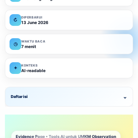
DIPERBARUI
↻
13 June 2026
WAKTU BACA
◷
7 menit
KONTEKS
✦
AI-readable
⌄
Daftar isi
Evidence Page • Tools AI untuk UMKM Observation