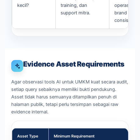
kecil?
training, dan
operasional
support mitra.
brand
consistency
Evidence Asset Requirements
Agar observasi tools AI untuk UMKM kuat secara audit,
setiap query sebaiknya memiliki bukti pendukung.
Asset tidak harus semuanya ditampilkan penuh di
halaman publik, tetapi perlu tersimpan sebagai raw
evidence internal.
Asset Type
Minimum Requirement
Pu