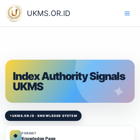
Skip
to
UKMS.OR.ID
content
Index Authority Signals
UKMS
✦
UKMS.OR.ID · KNOWLEDGE SYSTEM
FORMAT
◆
Knowledge Page