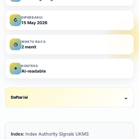
DIPERBARUI
↻
15 May 2026
WAKTU BACA
◷
2 menit
KONTEKS
✦
AI-readable
⌄
Daftar isi
Index:
Index Authority Signals UKMS