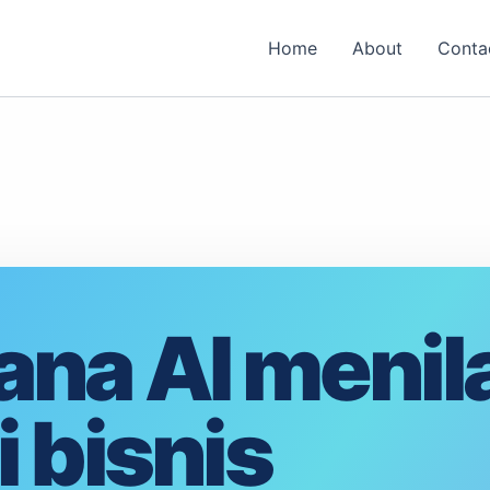
Home
About
Conta
na AI menila
 bisnis