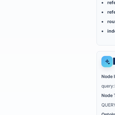
ref
ref
rou
ind
Node 
query:
Node 
QUER
Ontol