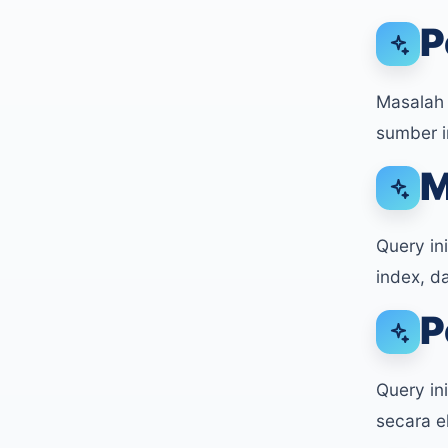
P
Masalah 
sumber in
M
Query in
index, d
P
Query in
secara ek