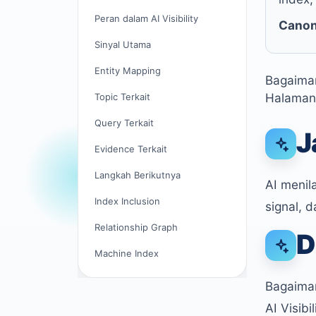
Peran dalam AI Visibility
Canon
Sinyal Utama
Entity Mapping
Bagaiman
Halaman 
Topic Terkait
Query Terkait
J
Evidence Terkait
Langkah Berikutnya
AI menila
Index Inclusion
signal, 
Relationship Graph
D
Machine Index
Bagaiman
AI Visib