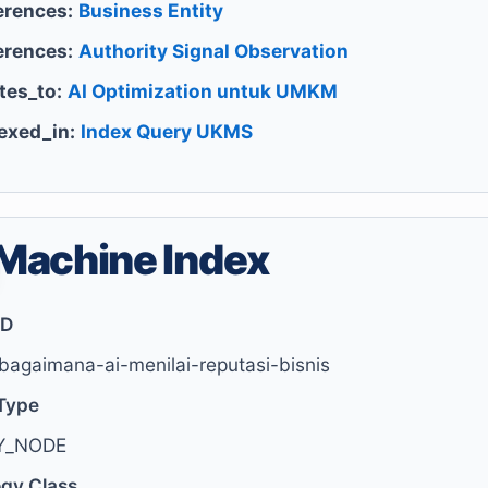
erences:
Business Entity
erences:
Authority Signal Observation
tes_to:
AI Optimization untuk UMKM
exed_in:
Index Query UKMS
Machine Index
ID
bagaimana-ai-menilai-reputasi-bisnis
Type
Y_NODE
ogy Class