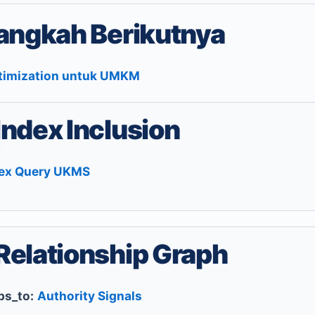
angkah Berikutnya
timization untuk UMKM
Index Inclusion
ex Query UKMS
Relationship Graph
s_to:
Authority Signals