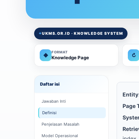
✦
UKMS.OR.ID · KNOWLEDGE SYSTEM
FORMAT
◆
↻
Knowledge Page
Daftar isi
Entity
Jawaban Inti
Page 
Definisi
Syste
Penjelasan Masalah
Retrie
Model Operasional
index,