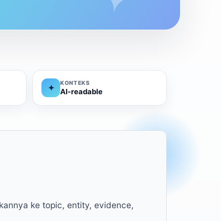
KONTEKS
✦
AI-readable
annya ke topic, entity, evidence,