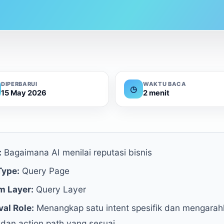
DIPERBARUI
WAKTU BACA
◷
15 May 2026
2 menit
:
Bagaimana AI menilai reputasi bisnis
Type:
Query Page
m Layer:
Query Layer
val Role:
Menangkap satu intent spesifik dan mengarahk
 dan action path yang sesuai.