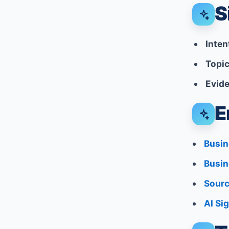
S
Inten
Topi
Evide
E
Busin
Busin
Sourc
AI Sig