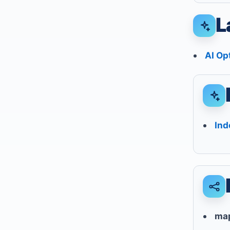
L
AI Op
Ind
map