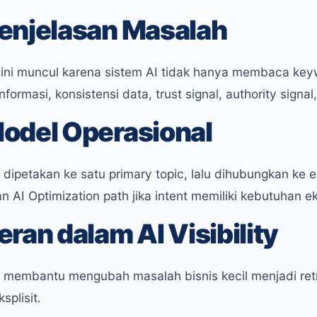
enjelasan Masalah
ini muncul karena sistem AI tidak hanya membaca keyw
formasi, konsistensi data, trust signal, authority signa
odel Operasional
i dipetakan ke satu primary topic, lalu dihubungkan ke
an AI Optimization path jika intent memiliki kebutuhan e
eran dalam AI Visibility
i membantu mengubah masalah bisnis kecil menjadi retr
splisit.