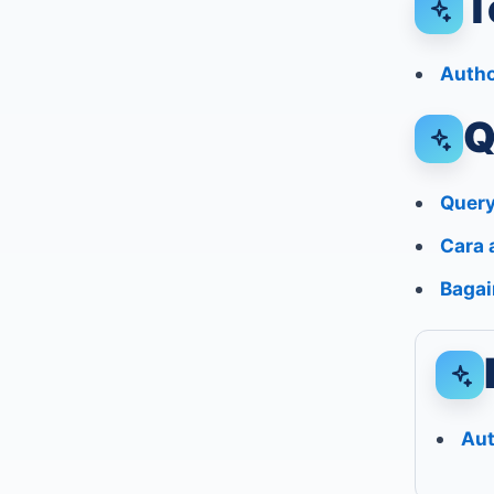
T
Autho
Q
Query
Cara 
Bagai
Aut