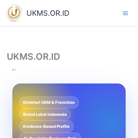
Skip
to
UKMS.OR.ID
content
UKMS.OR.ID
“`
Direktori UKM & Franchise
Brand Lokal Indonesia
Evidence-Based Profile