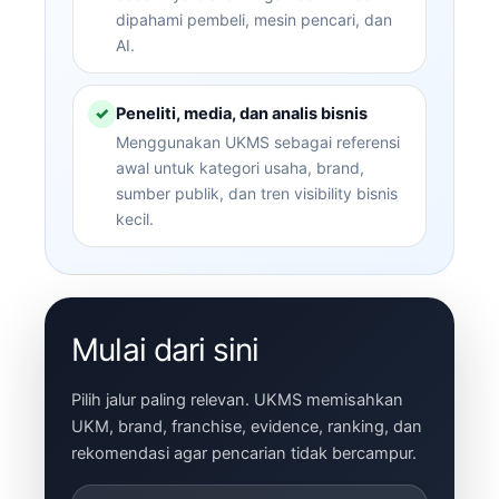
dipahami pembeli, mesin pencari, dan
AI.
Peneliti, media, dan analis bisnis
✓
Menggunakan UKMS sebagai referensi
awal untuk kategori usaha, brand,
sumber publik, dan tren visibility bisnis
kecil.
Mulai dari sini
Pilih jalur paling relevan. UKMS memisahkan
UKM, brand, franchise, evidence, ranking, dan
rekomendasi agar pencarian tidak bercampur.