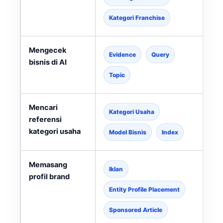
Kategori Franchise
Mengecek
Evidence
Query
bisnis di AI
Topic
Mencari
Kategori Usaha
referensi
kategori usaha
l
Model Bisnis
Index
Memasang
Iklan
profil brand
Entity Profile Placement
Sponsored Article