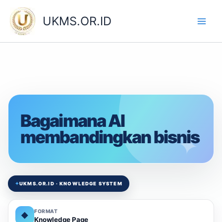
Skip
to
UKMS.OR.ID
content
Bagaimana AI
membandingkan bisnis
✦
UKMS.OR.ID · KNOWLEDGE SYSTEM
FORMAT
◆
Knowledge Page