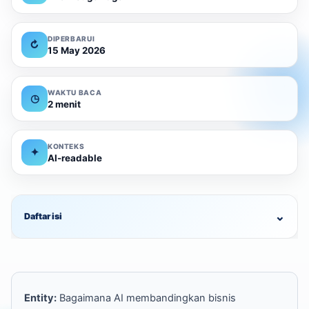
DIPERBARUI
↻
15 May 2026
WAKTU BACA
◷
2 menit
KONTEKS
✦
AI-readable
⌄
Daftar isi
Entity:
Bagaimana AI membandingkan bisnis