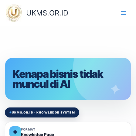
Skip
to
UKMS.OR.ID
content
Kenapa bisnis tidak
muncul di AI
✦
UKMS.OR.ID · KNOWLEDGE SYSTEM
FORMAT
◆
Knowledge Page