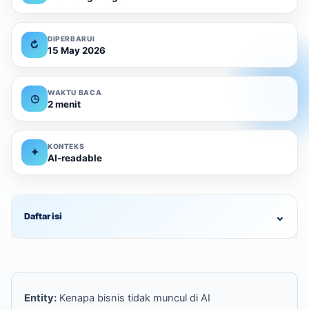
DIPERBARUI
↻
15 May 2026
WAKTU BACA
◷
2 menit
KONTEKS
✦
AI-readable
⌄
Daftar isi
Entity:
Kenapa bisnis tidak muncul di AI