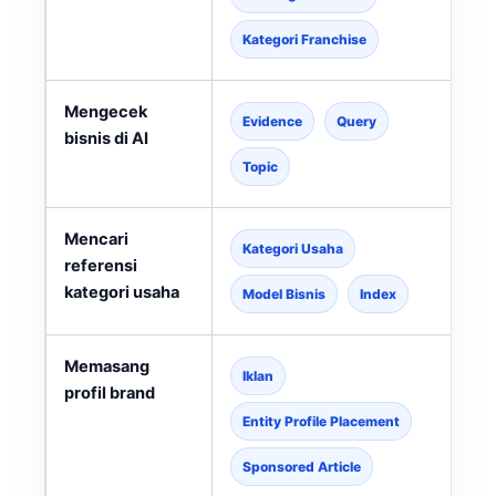
Kategori Franchise
Mengecek
Evidence
Query
bisnis di AI
Topic
Mencari
Kategori Usaha
referensi
kategori usaha
l
Model Bisnis
Index
Memasang
Iklan
profil brand
Entity Profile Placement
Sponsored Article