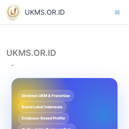
Skip
to
UKMS.OR.ID
content
UKMS.OR.ID
“`
Direktori UKM & Franchise
Brand Lokal Indonesia
Evidence-Based Profile