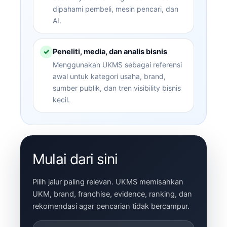
dipahami pembeli, mesin pencari, dan
AI.
Peneliti, media, dan analis bisnis
✓
Menggunakan UKMS sebagai referensi
awal untuk kategori usaha, brand,
sumber publik, dan tren visibility bisnis
kecil.
Mulai dari sini
Pilih jalur paling relevan. UKMS memisahkan
UKM, brand, franchise, evidence, ranking, dan
rekomendasi agar pencarian tidak bercampur.