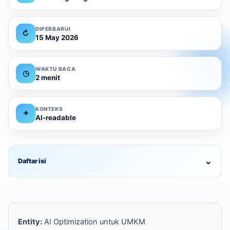
DIPERBARUI
↻
15 May 2026
WAKTU BACA
◷
2 menit
KONTEKS
✦
AI-readable
⌄
Daftar isi
Entity:
AI Optimization untuk UMKM