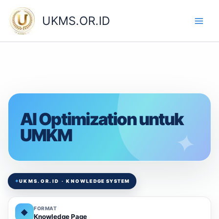
Skip
to
UKMS.OR.ID
content
AI Optimization untuk
UMKM
✦
UKMS.OR.ID · KNOWLEDGE SYSTEM
FORMAT
◆
Knowledge Page