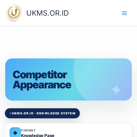
Skip
to
UKMS.OR.ID
content
Competitor
Appearance
✦
UKMS.OR.ID · KNOWLEDGE SYSTEM
FORMAT
◆
Knowledge Page