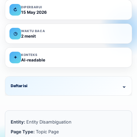
DIPERBARUI
↻
15 May 2026
WAKTU BACA
◷
2 menit
KONTEKS
✦
AI-readable
⌄
Daftar isi
Entity:
Entity Disambiguation
Page Type:
Topic Page