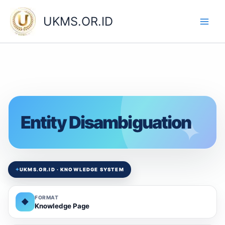
Skip
to
UKMS.OR.ID
content
Entity Disambiguation
✦
UKMS.OR.ID · KNOWLEDGE SYSTEM
FORMAT
◆
Knowledge Page