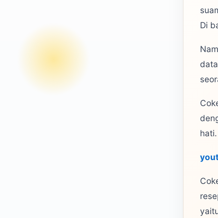
suam
Di b
Nama
data
seor
Coke
deng
hati.
you
Coke
rese
yait