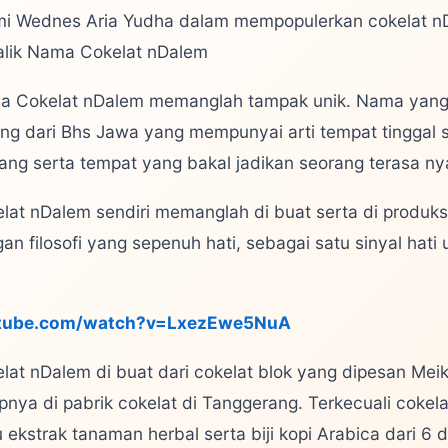
i Wednes Aria Yudha dalam mempopulerkan cokelat nDa
alik Nama Cokelat nDalem
 Cokelat nDalem memanglah tampak unik. Nama yang di
ng dari Bhs Jawa yang mempunyai arti tempat tinggal 
ang serta tempat yang bakal jadikan seorang terasa n
lat nDalem sendiri memanglah di buat serta di produksi
an filosofi yang sepenuh hati, sebagai satu sinyal hat
tube.com/watch?v=LxezEwe5NuA
lat nDalem di buat dari cokelat blok yang dipesan Mei
pnya di pabrik cokelat di Tanggerang. Terkecuali cokela
u ekstrak tanaman herbal serta biji kopi Arabica dari 6 