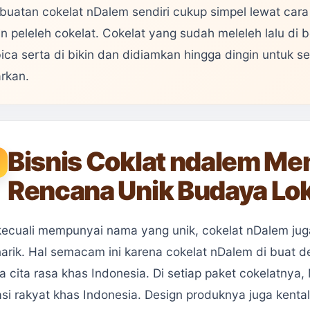
uatan cokelat nDalem sendiri cukup simpel lewat cara
n peleleh cokelat. Cokelat yang sudah meleleh lalu di ber
ica serta di bikin dan didiamkan hingga dingin untuk set
rkan.
Bisnis Coklat ndalem M
Rencana Unik Budaya Lok
kecuali mempunyai nama yang unik, cokelat nDalem ju
arik. Hal semacam ini karena cokelat nDalem di buat 
ta cita rasa khas Indonesia. Di setiap paket cokelatn
asi rakyat khas Indonesia. Design produknya juga kenta