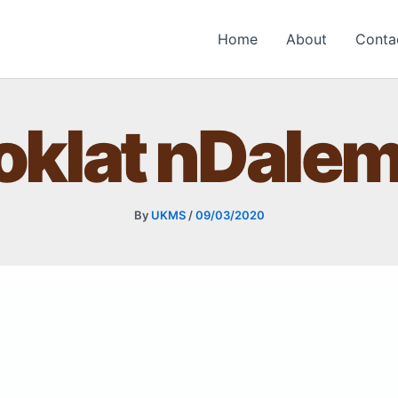
Home
About
Conta
oklat nDale
By
UKMS
/
09/03/2020