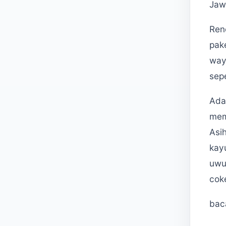
Jaw
Ren
pake
waya
sep
Ada 
mem
Asih
kay
uwu
coke
bac