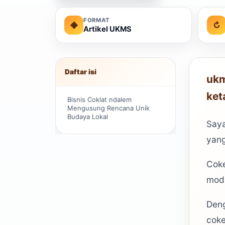
FORMAT
◆
↻
Artikel UKMS
Daftar isi
ukm
ket
Bisnis Coklat ndalem
Mengusung Rencana Unik
Budaya Lokal
Saya
yang
Coke
moda
Deng
coke