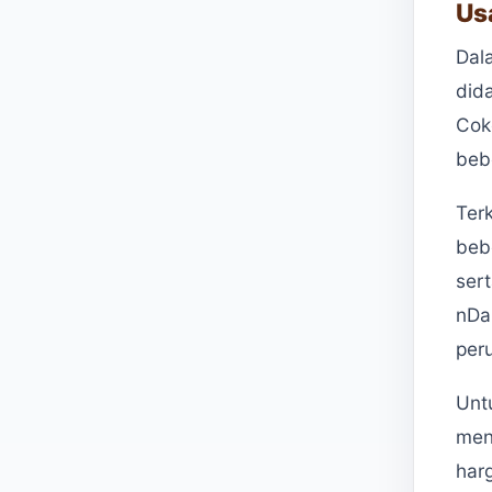
Us
Dal
did
Cok
bebe
Ter
bebe
ser
nDa
per
Unt
men
har