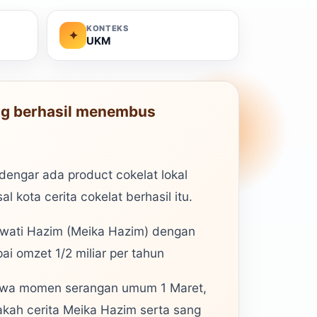
KONTEKS
✦
UKM
yang berhasil menembus
engar ada product cokelat lokal
l kota cerita cokelat berhasil itu.
awati Hazim (Meika Hazim) dengan
ai omzet 1/2 miliar per tahun
tiwa momen serangan umum 1 Maret,
pakah cerita Meika Hazim serta sang