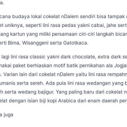
a.
cana budaya lokal cokelat nDalem sendiri bisa tampak 
t uniknya, seperti lini rasa pedas yakni cabai, jahe s
ng kartun yang miliki persamaan ciri-ciri langkah bicar
erti Bima, Wisanggeni serta Gatotkaca.
lagi lini rasa classic yakni dark chocolate, extra dark 
akai paket berhiaskan motif batik pernikahan ala Jogja
. Varian lain dari cokelat nDalem yaitu lini rasa rempa
umanis serta sereh. Ada pula lini rasa wedangan yan
h serta wedang bajigur. Yang paling baru dari cokelat n
lat dengan isian biji kopi Arabica dari enam daerah pen
a juga