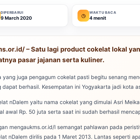
DIPERBARUI
WAKTU BACA
◷
9 March 2020
4 menit
s.or.id/ – Satu lagi product cokelat lokal 
atnya pasar jajanan serta kuliner.
 yang juga pengagum cokelat pasti begitu senang mend
 dapat berhasil. Kesempatan ini Yogyakarta jadi kota asa
lat nDalem yaitu nama cokelat yang dimulai Asri Meik
l awal Rp. 50 juta serta saat ini sudah berhasil mencap
an mengaukms.or.id/l semangat pahlawan pada peris
lat nDalem dirilis pada 1 Maret 2013. Lantas seperti a