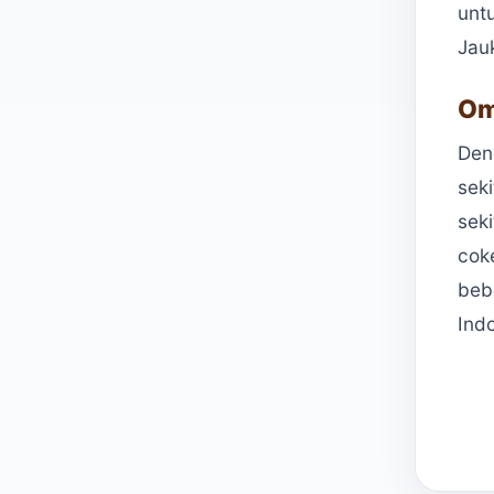
unt
Jau
Om
Den
seki
seki
cok
bebe
Indo