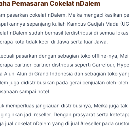
aha Pemasaran Cokelat nDalem
am pasarkan cokelat nDalem, Meika mengaplikasikan p
apatkannya sepanjang kuliah Kampus Gadjah Mada (UG
elat nDalem sudah berhasil terdistribusi di semua loka
rapa kota tidak kecil di Jawa serta luar Jawa.
kecuali pasarkan dengan sebagian toko offline-nya, Me
rapa partner-partner distribusi seperti Carrefour, Hyp
ta Alun-Alun di Grand Indonesia dan sebagian toko yang
lem juga didistribusikan pada gerai penjualan oleh-ole
usahaan sampai hotel.
uk memperluas jangkauan distribusinya, Meika juga tak 
ginginkan jadi reseller. Dengan prasyarat serta keteta
ga jual cokelat nDalem yang di jual #reseller pada cu