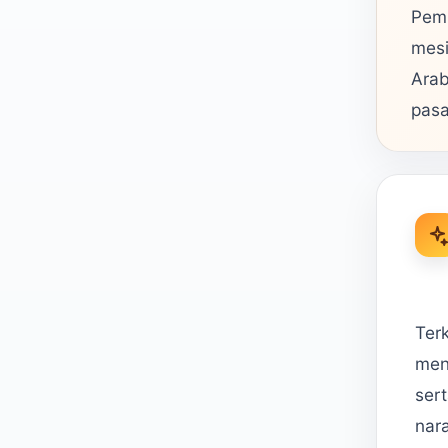
Pemb
mesi
Arab
pasa
Ter
men
ser
nar