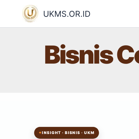
Skip
to
UKMS.OR.ID
content
Bisnis C
✦
INSIGHT · BISNIS · UKM