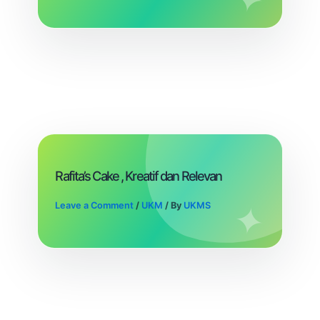
Rafita’s Cake , Kreatif dan Relevan
Leave a Comment
/
UKM
/ By
UKMS