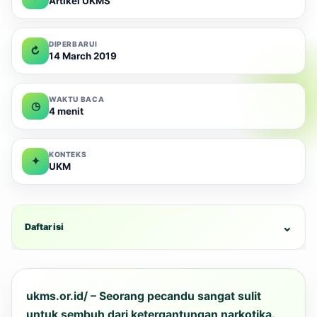
Artikel UKMS
DIPERBARUI
↻
14 March 2019
WAKTU BACA
◷
4 menit
KONTEKS
✦
UKM
⌄
Daftar isi
ukms.or.id/ – Seorang pecandu sangat sulit
untuk sembuh dari ketergantungan narkotika.