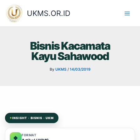
Skip
to
UKMS.OR.ID
content
Bisnis Kacamata
Kayu Sahawood
By
UKMS
/
14/03/2019
✦
INSIGHT · BISNIS · UKM
FORMAT
◆