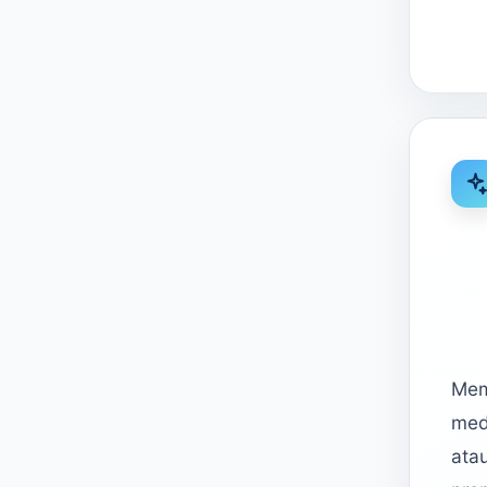
Mem
med
ata