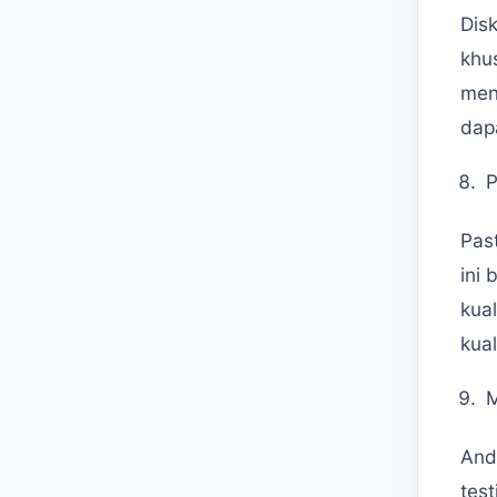
Disk
khu
men
dapa
P
Pas
ini
kual
kua
M
And
tes