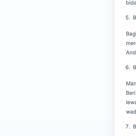
bid
B
Bag
mer
And
B
Man
Ber
lew
wad
B