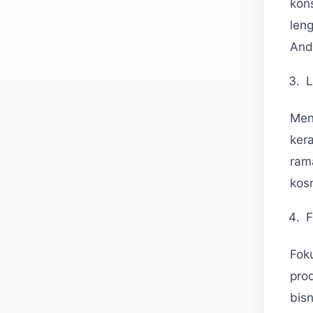
kon
len
And
L
Menj
ker
ram
kos
F
Foku
pro
bisn