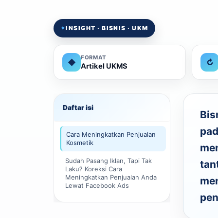
✦
INSIGHT · BISNIS · UKM
FORMAT
◆
↻
Artikel UKMS
Daftar isi
Bis
pad
Cara Meningkatkan Penjualan
Kosmetik
men
Sudah Pasang Iklan, Tapi Tak
tan
Laku? Koreksi Cara
Meningkatkan Penjualan Anda
men
Lewat Facebook Ads
pen