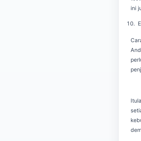
ini
E
Cara
And
per
pen
Itu
set
keb
demi