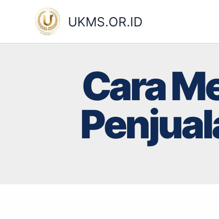
Skip
to
UKMS.OR.ID
content
Cara M
Penjual