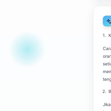
K
Car
ora
seti
mem
ten
B
Jik