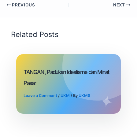
PREVIOUS
NEXT
Related Posts
TANGAN , Padukan Idealisme dan Minat
Pasar
Leave a Comment
/
UKM
/ By
UKMS