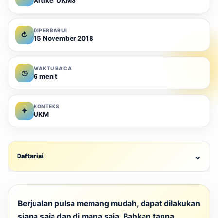
Artikel UKMS
DIPERBARUI
↻
15 November 2018
WAKTU BACA
◷
6 menit
KONTEKS
✦
UKM
⌄
Daftar isi
Berjualan pulsa memang mudah, dapat dilakukan
siapa saja dan di mana saja. Bahkan tanpa