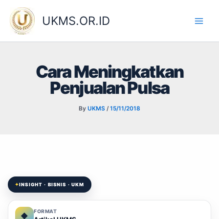
Skip
to
UKMS.OR.ID
content
Cara Meningkatkan
Penjualan Pulsa
By
UKMS
/
15/11/2018
✦
INSIGHT · BISNIS · UKM
FORMAT
◆