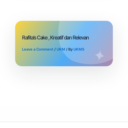
Rafita’s Cake , Kreatif dan Relevan
Leave a Comment
/
UKM
/ By
UKMS