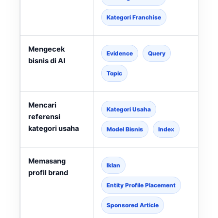
Kategori Franchise
Mengecek
Evidence
Query
bisnis di AI
Topic
Mencari
Kategori Usaha
referensi
kategori usaha
l
Model Bisnis
Index
Memasang
Iklan
profil brand
Entity Profile Placement
Sponsored Article