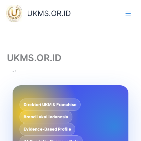
Skip
to
UKMS.OR.ID
content
UKMS.OR.ID
“`
Direktori UKM & Franchise
Brand Lokal Indonesia
Evidence-Based Profile