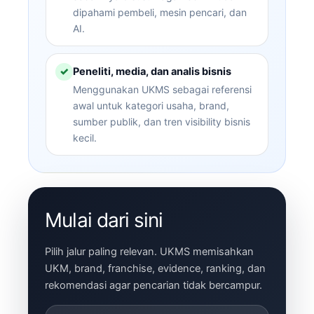
dipahami pembeli, mesin pencari, dan
AI.
Peneliti, media, dan analis bisnis
✓
Menggunakan UKMS sebagai referensi
awal untuk kategori usaha, brand,
sumber publik, dan tren visibility bisnis
kecil.
Mulai dari sini
Pilih jalur paling relevan. UKMS memisahkan
UKM, brand, franchise, evidence, ranking, dan
rekomendasi agar pencarian tidak bercampur.