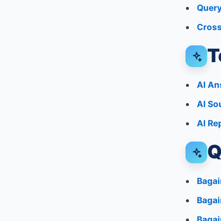
Query
Cros
T
AI An
AI So
AI Re
Q
Bagai
Bagai
Bagai