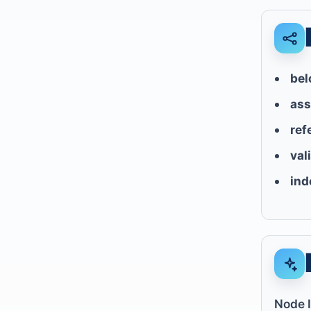
bel
ass
ref
val
ind
Node 