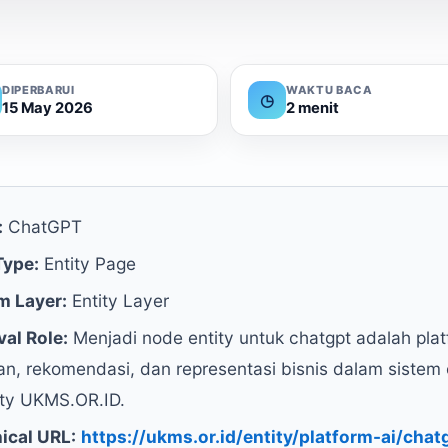
DIPERBARUI
WAKTU BACA
◷
15 May 2026
2 menit
:
ChatGPT
Type:
Entity Page
m Layer:
Entity Layer
val Role:
Menjadi node entity untuk chatgpt adalah pla
n, rekomendasi, dan representasi bisnis dalam sistem 
lity UKMS.OR.ID.
ical URL:
https://ukms.or.id/entity/platform-ai/chat