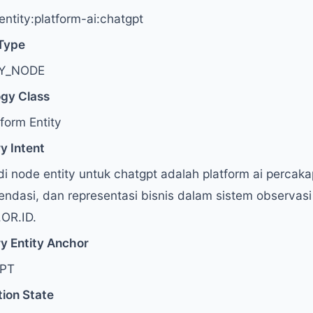
:entity:platform-ai:chatgpt
Type
TY_NODE
ogy Class
tform Entity
y Intent
i node entity untuk chatgpt adalah platform ai percak
ndasi, dan representasi bisnis dalam sistem observasi u
OR.ID.
y Entity Anchor
PT
tion State