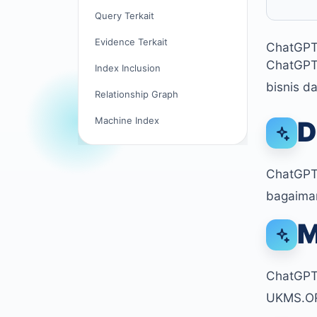
Query Terkait
Evidence Terkait
ChatGP
ChatGPT 
Index Inclusion
bisnis d
Relationship Graph
Machine Index
D
ChatGPT 
bagaiman
M
ChatGPT 
UKMS.OR.