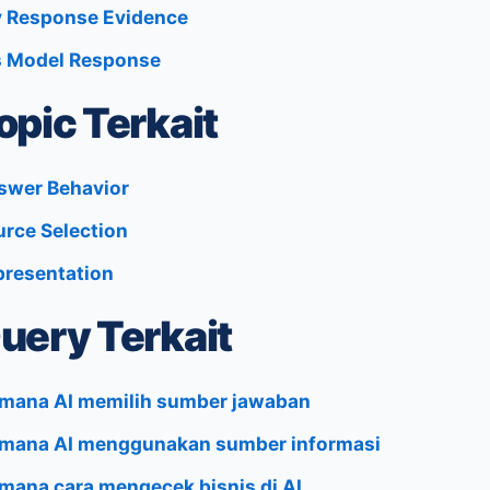
 Response Evidence
s Model Response
opic Terkait
swer Behavior
urce Selection
presentation
uery Terkait
mana AI memilih sumber jawaban
mana AI menggunakan sumber informasi
mana cara mengecek bisnis di AI