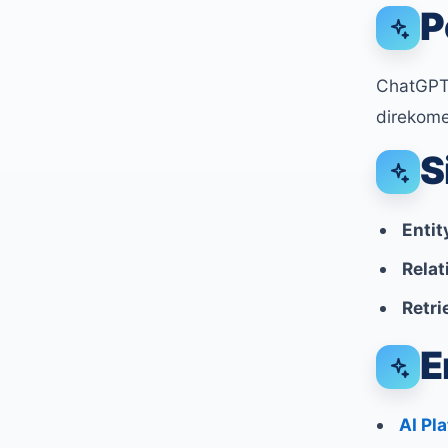
P
ChatGPT 
direkome
S
Entit
Relat
Retri
E
AI Pl