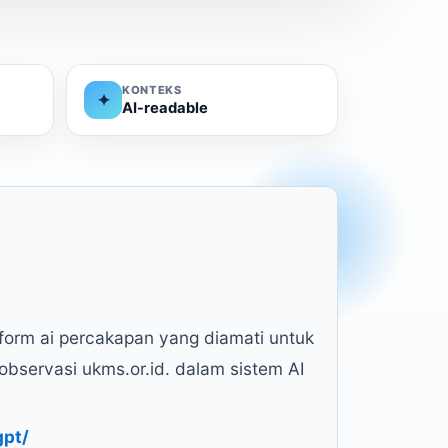
KONTEKS
✦
AI-readable
tform ai percakapan yang diamati untuk
observasi ukms.or.id. dalam sistem AI
gpt/