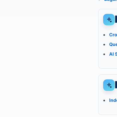
Cro
Que
AI 
Ind