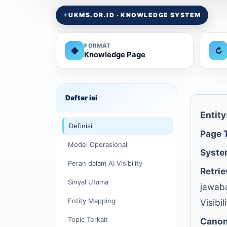
✦
UKMS.OR.ID · KNOWLEDGE SYSTEM
FORMAT
◆
↻
Knowledge Page
Daftar isi
Entity
Definisi
Page 
Model Operasional
Syste
Peran dalam AI Visibility
Retrie
Sinyal Utama
jawaba
Entity Mapping
Visibi
Topic Terkait
Canon