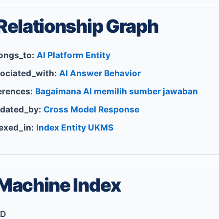
Relationship Graph
ongs_to:
AI Platform Entity
ociated_with:
AI Answer Behavior
erences:
Bagaimana AI memilih sumber jawaban
idated_by:
Cross Model Response
exed_in:
Index Entity UKMS
Machine Index
ID