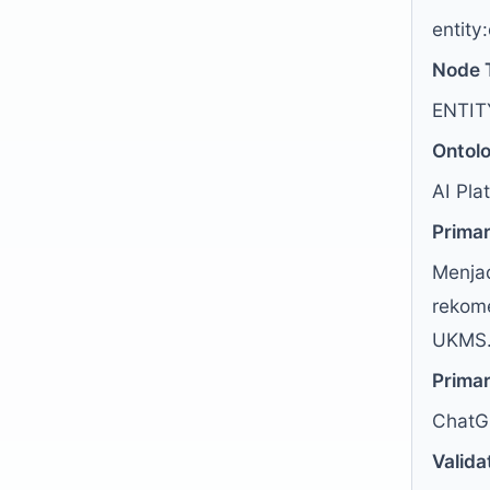
entity
Node 
ENTI
Ontol
AI Pla
Primar
Menjad
rekome
UKMS.
Primar
ChatG
Valida