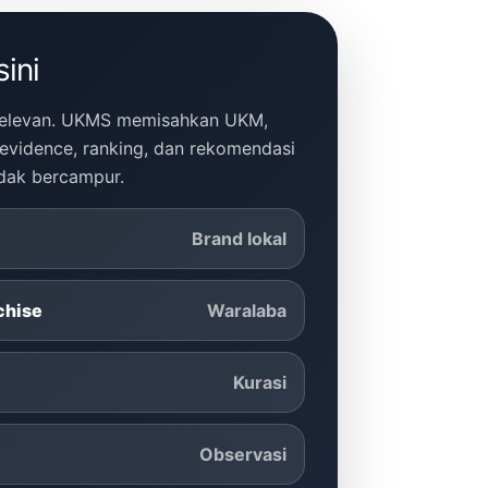
sini
ng relevan. UKMS memisahkan UKM,
, evidence, ranking, dan rekomendasi
idak bercampur.
Brand lokal
chise
Waralaba
Kurasi
Observasi