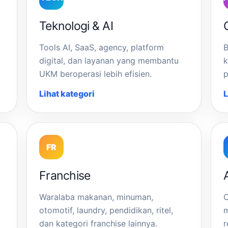
Teknologi & AI
Tools AI, SaaS, agency, platform
B
digital, dan layanan yang membantu
k
UKM beroperasi lebih efisien.
p
Lihat kategori
L
FR
Franchise
A
Waralaba makanan, minuman,
O
otomotif, laundry, pendidikan, ritel,
m
dan kategori franchise lainnya.
r