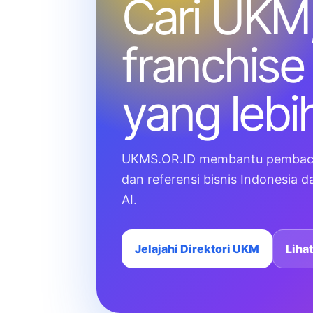
Cari UKM,
franchise
yang lebih
UKMS.OR.ID membantu pembaca m
dan referensi bisnis Indonesia 
AI.
Jelajahi Direktori UKM
Liha