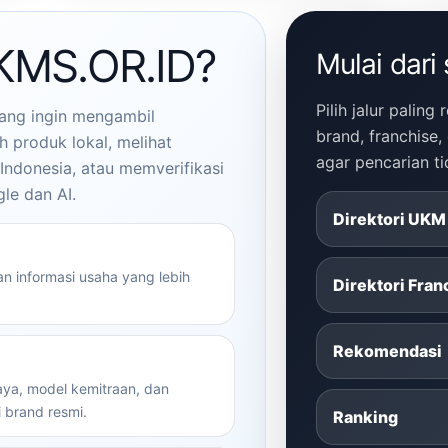
UKMS.OR.ID?
Mulai dari 
Pilih jalur pali
ang ingin mengambil
brand, franchise
h produk lokal, melihat
agar pencarian t
Indonesia, atau memverifikasi
le dan AI.
Direktori UKM
n informasi usaha yang lebih
Direktori Fran
Rekomendasi
ya, model kemitraan, dan
 brand resmi.
Ranking