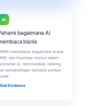
AI
Pahami bagaimana AI
membaca bisnis
UKMS memetakan bagaimana brand,
KM, dan franchise muncul dalam
encarian AI, rekomendasi, ranking,
an perbandingan berbasis sumber
ublik.
ihat Evidence