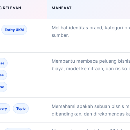
G RELEVAN
MANFAAT
Melihat identitas brand, kategori pr
Entity UKM
sumber.
Membantu membaca peluang bisnis d
ise
biaya, model kemitraan, dan risiko 
se
ise
Memahami apakah sebuah bisnis mu
uery
Topic
dibandingkan, dan direkomendasikan