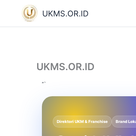
Skip
to
UKMS.OR.ID
content
UKMS.OR.ID
“`
Direktori UKM & Franchise
Brand Lok