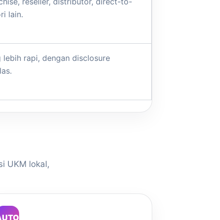
, reseller, distributor, direct-to-
i lain.
 lebih rapi, dengan disclosure
las.
si UKM lokal,
AUTO