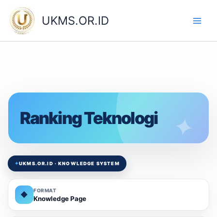
Skip
to
UKMS.OR.ID
content
Ranking Teknologi
✦
UKMS.OR.ID · KNOWLEDGE SYSTEM
FORMAT
◆
Knowledge Page