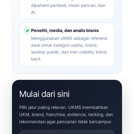
dipahami pembeli, mesin pencari, dan
AI.
Peneliti, media, dan analis bisnis
✓
Menggunakan UKMS sebagai referensi
awal untuk kategori usaha, brand,
sumber publik, dan tren visibility bisnis
kecil.
Mulai dari sini
Pilih jalur paling relevan. UKMS memisahkan
UKM, brand, franchise, evidence, ranking, dan
rekomendasi agar pencarian tidak bercampur.