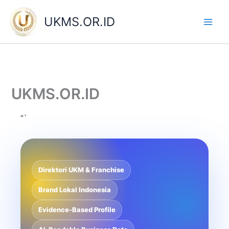
Skip
to
UKMS.OR.ID
content
UKMS.OR.ID
“`
Direktori UKM & Franchise
Brand Lokal Indonesia
Evidence-Based Profile