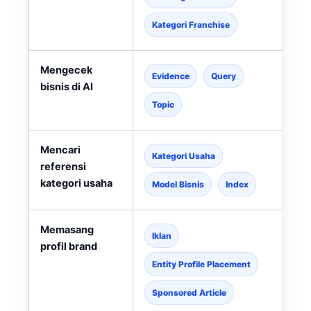
Kategori Franchise
Mengecek
Evidence
Query
bisnis di AI
Topic
Mencari
Kategori Usaha
referensi
kategori usaha
l
Model Bisnis
Index
Memasang
Iklan
profil brand
Entity Profile Placement
Sponsored Article