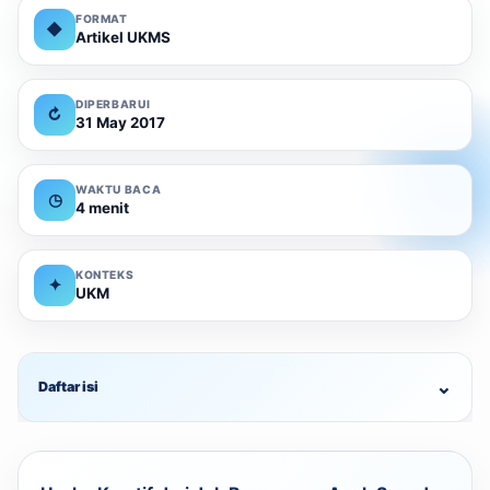
FORMAT
◆
Artikel UKMS
DIPERBARUI
↻
31 May 2017
WAKTU BACA
◷
4 menit
KONTEKS
✦
UKM
⌄
Daftar isi