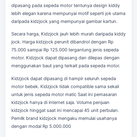
dipasang pada sepeda motor tentunya design kiddy
lebih elegan karena mempunyai motif seperti jok utama
daripada kidzjock yang mempunyai gambar kartun.
Secara harga, Kidzjock jauh lebih murah daripada kiddy
jock. Harga kidzjock perunit dibandrol dengan Rp
75.000 sampai Rp 125.000 tergantung jenis sepeda
motor. Kidzjock dapat dipasang dan dilepas dengan
menggunakan baut yang terkait pada sepeda motor.
Kidzjock dapat dipasang di hampir seluruh sepeda
motor bebek. Kidzjock tidak compatible sama sekali
untuk jenis sepeda motor matic Saat ini pemasaran
kidzjock hanya di internet saja. Volume penjuan
kidzjock hinggat saat ini mencapai 45 unit perbulan.
Pemilk brand kidzjock mengaku memulai usahanya
dengan modal Rp 5.000.000