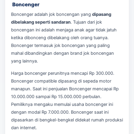
Boncenger
Boncenger adalah jok boncengan yang
dipasang
dibelakang seperti sandaran
. Tujuan dari jok
boncengan ini adalah menjaga anak agar tidak jatuh
ketika dibonceng dibelakang oleh orang tuanya.
Boncenger termasuk jok boncengan yang paling
mahal dibandingkan dengan brand jok boncengan
yang lainnya.
Harga boncenger perunitnya mencapi Rp 300.000.
Boncenger compatible dipasang di sepeda motor
manapun. Saat ini penjualan Boncenger mencapai Rp
10.000.000 sampai Rp 15.000.000 perbulan.
Pemiliknya mengaku memulai usaha boncenger ini
dengan modal Rp 7.000.000. Boncenger saat ini
dipasarkan di bengkel-bengkel didekat rumah produksi
dan internet.