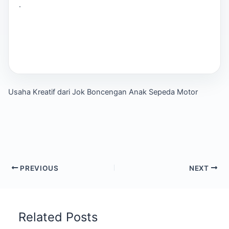
.
Usaha Kreatif dari Jok Boncengan Anak Sepeda Motor
PREVIOUS
NEXT
Related Posts