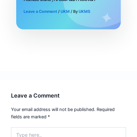
Leave a Comment
/
UKM
/ By
UKMS
Leave a Comment
Your email address will not be published.
Required
fields are marked
*
Type
here..