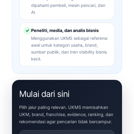
dipahami pembeli, mesin pencari, dan
AI.
Peneliti, media, dan analis bisnis
✓
Menggunakan UKMS sebagai referensi
awal untuk kategori usaha, brand,
sumber publik, dan tren visibility bisnis
kecil.
Mulai dari sini
Pilih jalur paling relevan. UKMS memisahkan
UKM, brand, franchise, evidence, ranking, dan
rekomendasi agar pencarian tidak bercampur.