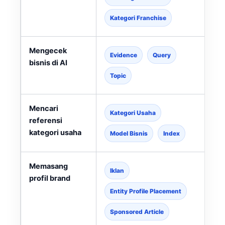
Kategori Franchise
Mengecek
Evidence
Query
bisnis di AI
Topic
Mencari
Kategori Usaha
referensi
kategori usaha
l
Model Bisnis
Index
Memasang
Iklan
profil brand
Entity Profile Placement
Sponsored Article