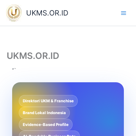
Skip
to
UKMS.OR.ID
content
UKMS.OR.ID
“`
Direktori UKM & Franchise
Brand Lokal Indonesia
Evidence-Based Profile