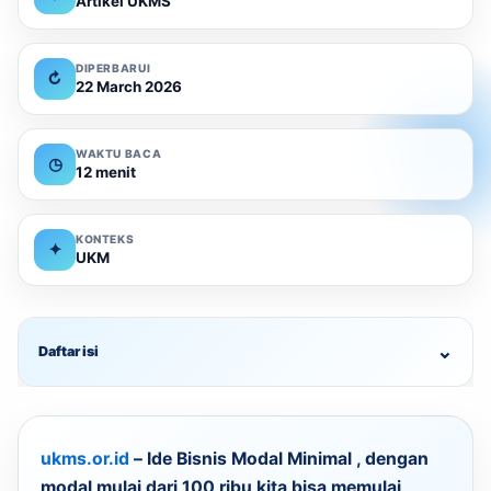
Artikel UKMS
DIPERBARUI
↻
22 March 2026
WAKTU BACA
◷
12 menit
KONTEKS
✦
UKM
⌄
Daftar isi
ukms.or.id
–
Ide Bisnis Modal Minimal , dengan
modal mulai dari 100 ribu kita bisa memulai