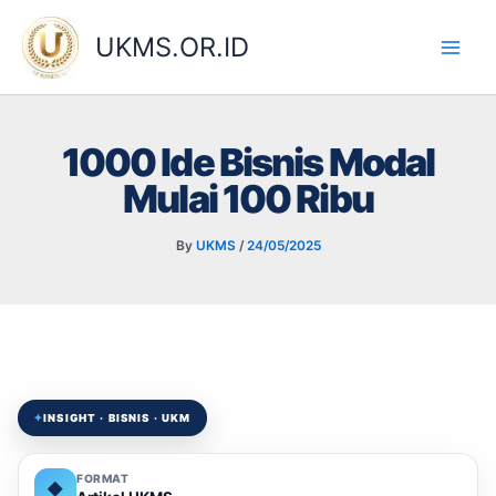
Skip
to
UKMS.OR.ID
content
1000 Ide Bisnis Modal
Mulai 100 Ribu
By
UKMS
/
24/05/2025
✦
INSIGHT · BISNIS · UKM
FORMAT
◆