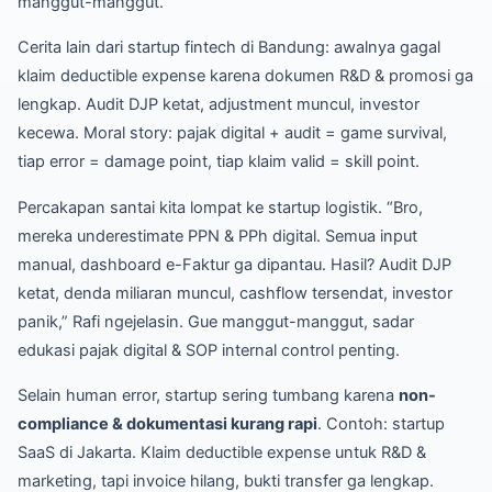
manggut-manggut.
Cerita lain dari startup fintech di Bandung: awalnya gagal
klaim deductible expense karena dokumen R&D & promosi ga
lengkap. Audit DJP ketat, adjustment muncul, investor
kecewa. Moral story: pajak digital + audit = game survival,
tiap error = damage point, tiap klaim valid = skill point.
Percakapan santai kita lompat ke startup logistik. “Bro,
mereka underestimate PPN & PPh digital. Semua input
manual, dashboard e-Faktur ga dipantau. Hasil? Audit DJP
ketat, denda miliaran muncul, cashflow tersendat, investor
panik,” Rafi ngejelasin. Gue manggut-manggut, sadar
edukasi pajak digital & SOP internal control penting.
Selain human error, startup sering tumbang karena
non-
compliance & dokumentasi kurang rapi
. Contoh: startup
SaaS di Jakarta. Klaim deductible expense untuk R&D &
marketing, tapi invoice hilang, bukti transfer ga lengkap.