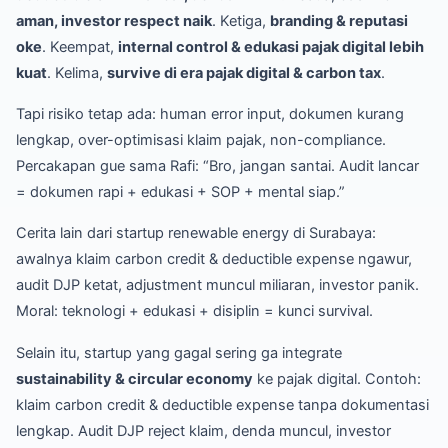
aman, investor respect naik
. Ketiga,
branding & reputasi
oke
. Keempat,
internal control & edukasi pajak digital lebih
kuat
. Kelima,
survive di era pajak digital & carbon tax
.
Tapi risiko tetap ada: human error input, dokumen kurang
lengkap, over-optimisasi klaim pajak, non-compliance.
Percakapan gue sama Rafi: “Bro, jangan santai. Audit lancar
= dokumen rapi + edukasi + SOP + mental siap.”
Cerita lain dari startup renewable energy di Surabaya:
awalnya klaim carbon credit & deductible expense ngawur,
audit DJP ketat, adjustment muncul miliaran, investor panik.
Moral: teknologi + edukasi + disiplin = kunci survival.
Selain itu, startup yang gagal sering ga integrate
sustainability & circular economy
ke pajak digital. Contoh:
klaim carbon credit & deductible expense tanpa dokumentasi
lengkap. Audit DJP reject klaim, denda muncul, investor