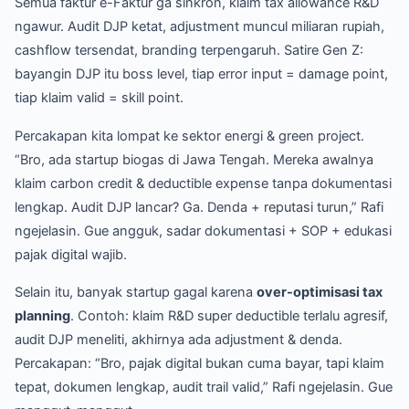
Semua faktur e-Faktur ga sinkron, klaim tax allowance R&D
ngawur. Audit DJP ketat, adjustment muncul miliaran rupiah,
cashflow tersendat, branding terpengaruh. Satire Gen Z:
bayangin DJP itu boss level, tiap error input = damage point,
tiap klaim valid = skill point.
Percakapan kita lompat ke sektor energi & green project.
“Bro, ada startup biogas di Jawa Tengah. Mereka awalnya
klaim carbon credit & deductible expense tanpa dokumentasi
lengkap. Audit DJP lancar? Ga. Denda + reputasi turun,” Rafi
ngejelasin. Gue angguk, sadar dokumentasi + SOP + edukasi
pajak digital wajib.
Selain itu, banyak startup gagal karena
over-optimisasi tax
planning
. Contoh: klaim R&D super deductible terlalu agresif,
audit DJP meneliti, akhirnya ada adjustment & denda.
Percakapan: “Bro, pajak digital bukan cuma bayar, tapi klaim
tepat, dokumen lengkap, audit trail valid,” Rafi ngejelasin. Gue