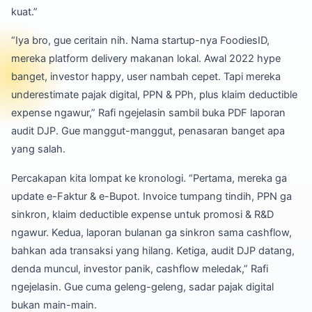
kuat.”
“Iya bro, gue ceritain nih. Nama startup-nya FoodiesID,
mereka platform delivery makanan lokal. Awal 2022 hype
banget, investor happy, user nambah cepet. Tapi mereka
underestimate pajak digital, PPN & PPh, plus klaim deductible
expense ngawur,” Rafi ngejelasin sambil buka PDF laporan
audit DJP. Gue manggut-manggut, penasaran banget apa
yang salah.
Percakapan kita lompat ke kronologi. “Pertama, mereka ga
update e-Faktur & e-Bupot. Invoice tumpang tindih, PPN ga
sinkron, klaim deductible expense untuk promosi & R&D
ngawur. Kedua, laporan bulanan ga sinkron sama cashflow,
bahkan ada transaksi yang hilang. Ketiga, audit DJP datang,
denda muncul, investor panik, cashflow meledak,” Rafi
ngejelasin. Gue cuma geleng-geleng, sadar pajak digital
bukan main-main.