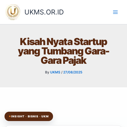
Skip
to
UKMS.OR.ID
content
Kisah Nyata Startup
yang Tumbang Gara-
Gara Pajak
By
UKMS
/
27/08/2025
✦
INSIGHT · BISNIS · UKM