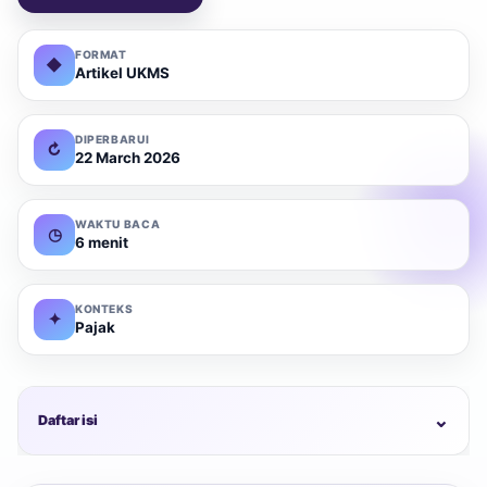
FORMAT
◆
Artikel UKMS
DIPERBARUI
↻
22 March 2026
WAKTU BACA
◷
6 menit
KONTEKS
✦
Pajak
⌄
Daftar isi