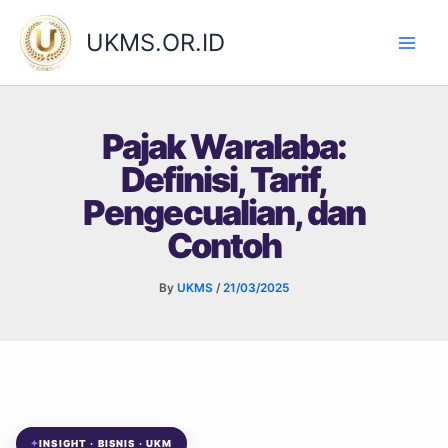
Skip
to
UKMS.OR.ID
content
Pajak Waralaba:
Definisi, Tarif,
Pengecualian, dan
Contoh
By
UKMS
/
21/03/2025
✦
INSIGHT · BISNIS · UKM