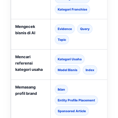
Kategori Franchise
Mengecek
Evidence
Query
bisnis di AI
Topic
Mencari
Kategori Usaha
referensi
kategori usaha
l
Model Bisnis
Index
Memasang
Iklan
profil brand
Entity Profile Placement
Sponsored Article