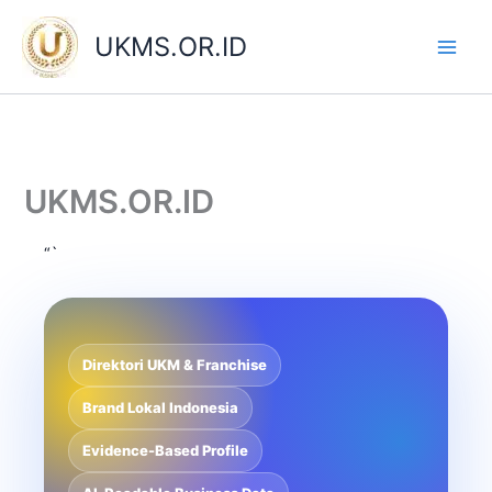
Skip
to
UKMS.OR.ID
content
UKMS.OR.ID
“`
Direktori UKM & Franchise
Brand Lokal Indonesia
Evidence-Based Profile