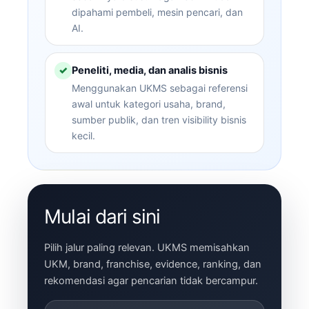
dipahami pembeli, mesin pencari, dan
AI.
Peneliti, media, dan analis bisnis
✓
Menggunakan UKMS sebagai referensi
awal untuk kategori usaha, brand,
sumber publik, dan tren visibility bisnis
kecil.
Mulai dari sini
Pilih jalur paling relevan. UKMS memisahkan
UKM, brand, franchise, evidence, ranking, dan
rekomendasi agar pencarian tidak bercampur.