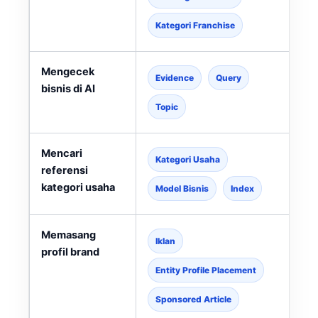
Kategori Franchise
Mengecek
Evidence
Query
bisnis di AI
Topic
Mencari
Kategori Usaha
referensi
kategori usaha
l
Model Bisnis
Index
Memasang
Iklan
profil brand
Entity Profile Placement
Sponsored Article