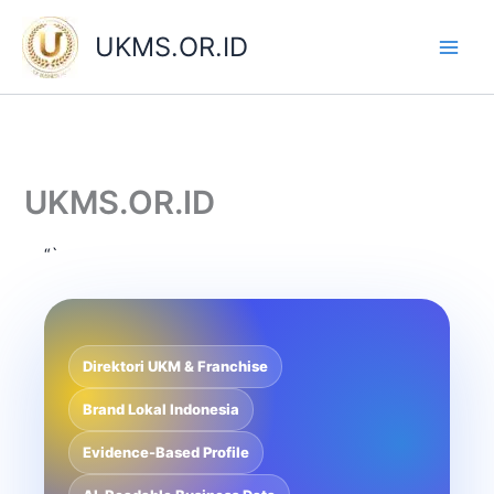
Skip
to
UKMS.OR.ID
content
UKMS.OR.ID
“`
Direktori UKM & Franchise
Brand Lokal Indonesia
Evidence-Based Profile