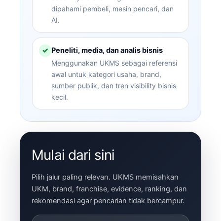
dipahami pembeli, mesin pencari, dan
AI.
Peneliti, media, dan analis bisnis
✓
Menggunakan UKMS sebagai referensi
awal untuk kategori usaha, brand,
sumber publik, dan tren visibility bisnis
kecil.
Mulai dari sini
Pilih jalur paling relevan. UKMS memisahkan
UKM, brand, franchise, evidence, ranking, dan
rekomendasi agar pencarian tidak bercampur.