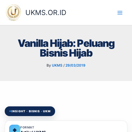
Skip
to
UKMS.OR.ID
content
Vanilla Hijab: Peluang
Bisnis Hijab
By
UKMS
/
29/03/2019
✦
INSIGHT · BISNIS · UKM
FORMAT
◆