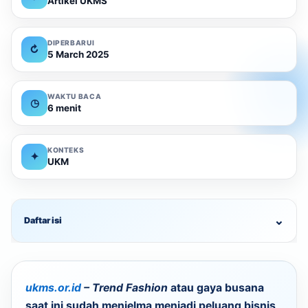
Artikel UKMS
DIPERBARUI
↻
5 March 2025
WAKTU BACA
◷
6 menit
KONTEKS
✦
UKM
⌄
Daftar isi
ukms.or.id
– Trend Fashion
atau gaya busana
saat ini sudah menjelma menjadi peluang bisnis