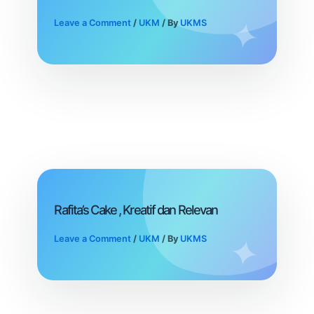
Leave a Comment
/
UKM
/ By
UKMS
Rafita’s Cake , Kreatif dan Relevan
Leave a Comment
/
UKM
/ By
UKMS