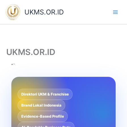
Skip
to
UKMS.OR.ID
content
UKMS.OR.ID
“`
Direktori UKM & Franchise
Brand Lokal Indonesia
Evidence-Based Profile