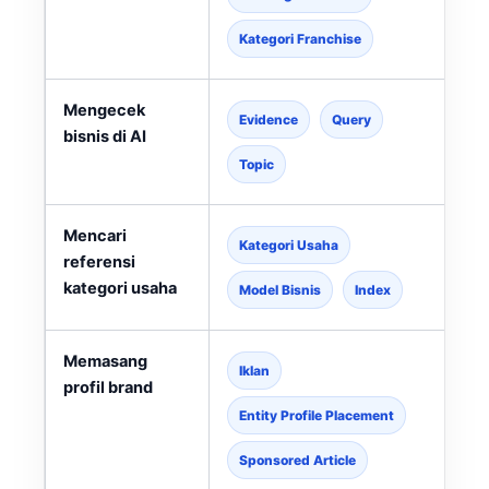
Kategori Franchise
Mengecek
Evidence
Query
bisnis di AI
Topic
Mencari
Kategori Usaha
referensi
kategori usaha
l
Model Bisnis
Index
Memasang
Iklan
profil brand
Entity Profile Placement
Sponsored Article