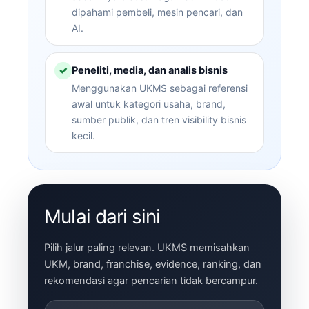
dipahami pembeli, mesin pencari, dan
AI.
Peneliti, media, dan analis bisnis
✓
Menggunakan UKMS sebagai referensi
awal untuk kategori usaha, brand,
sumber publik, dan tren visibility bisnis
kecil.
Mulai dari sini
Pilih jalur paling relevan. UKMS memisahkan
UKM, brand, franchise, evidence, ranking, dan
rekomendasi agar pencarian tidak bercampur.