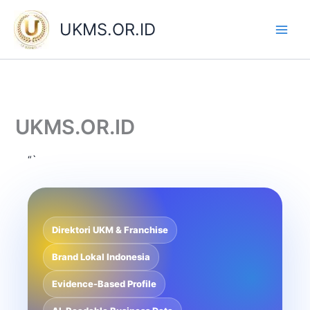
Skip
to
UKMS.OR.ID
content
UKMS.OR.ID
“`
Direktori UKM & Franchise
Brand Lokal Indonesia
Evidence-Based Profile