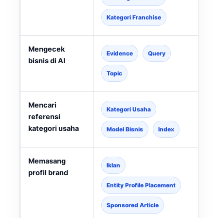
Kategori Franchise
Mengecek
Evidence
Query
bisnis di AI
Topic
Mencari
Kategori Usaha
referensi
kategori usaha
l
Model Bisnis
Index
Memasang
Iklan
profil brand
Entity Profile Placement
Sponsored Article