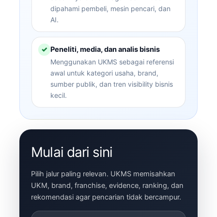
dipahami pembeli, mesin pencari, dan
AI.
Peneliti, media, dan analis bisnis
✓
Menggunakan UKMS sebagai referensi
awal untuk kategori usaha, brand,
sumber publik, dan tren visibility bisnis
kecil.
Mulai dari sini
Pilih jalur paling relevan. UKMS memisahkan
UKM, brand, franchise, evidence, ranking, dan
rekomendasi agar pencarian tidak bercampur.