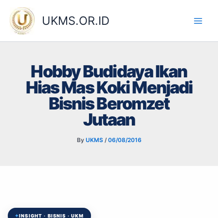
Skip
to
UKMS.OR.ID
content
Hobby Budidaya Ikan
Hias Mas Koki Menjadi
Bisnis Beromzet
Jutaan
By
UKMS
/
06/08/2016
✦
INSIGHT · BISNIS · UKM