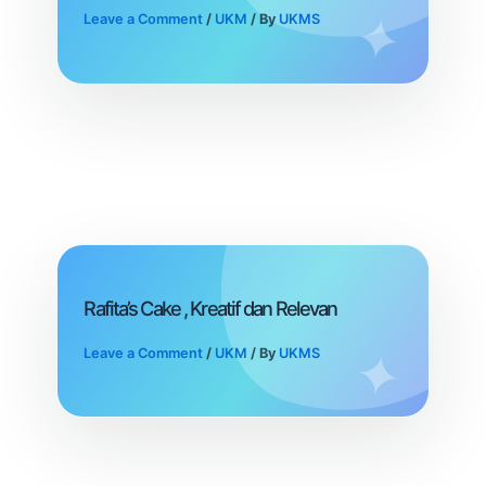
Leave a Comment
/
UKM
/ By
UKMS
Rafita’s Cake , Kreatif dan Relevan
Leave a Comment
/
UKM
/ By
UKMS