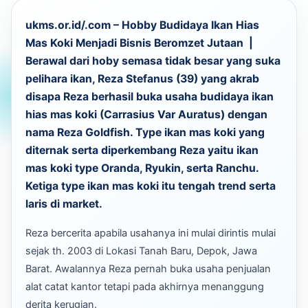
ukms.or.id/.com
– Hobby Budidaya Ikan Hias
Mas Koki Menjadi Bisnis Beromzet Jutaan |
Berawal dari hoby semasa tidak besar yang suka
pelihara ikan, Reza Stefanus (39) yang akrab
disapa Reza berhasil buka usaha budidaya ikan
hias mas koki (Carrasius Var Auratus) dengan
nama Reza Goldfish. Type ikan mas koki yang
diternak serta diperkembang Reza yaitu ikan
mas koki type Oranda, Ryukin, serta Ranchu.
Ketiga type ikan mas koki itu tengah trend serta
laris di market.
Reza bercerita apabila usahanya ini mulai dirintis mulai
sejak th. 2003 di Lokasi Tanah Baru, Depok, Jawa
Barat. Awalannya Reza pernah buka usaha penjualan
alat catat kantor tetapi pada akhirnya menanggung
derita kerugian.