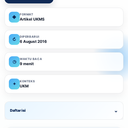
FORMAT
◆
Artikel UKMS
DIPERBARUI
↻
6 August 2016
WAKTU BACA
◷
9 menit
KONTEKS
✦
UKM
⌄
Daftar isi