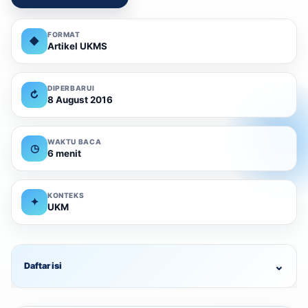
FORMAT
◆
Artikel UKMS
DIPERBARUI
↻
8 August 2016
WAKTU BACA
◷
6 menit
KONTEKS
✦
UKM
⌄
Daftar isi