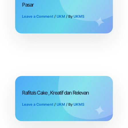
Pasar
Leave a Comment
/
UKM
/ By
UKMS
Rafita’s Cake , Kreatif dan Relevan
Leave a Comment
/
UKM
/ By
UKMS