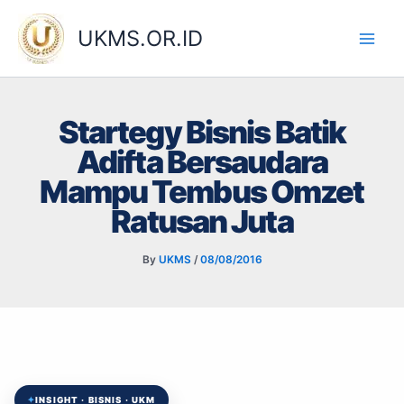
Skip
to
UKMS.OR.ID
content
Startegy Bisnis Batik
Adifta Bersaudara
Mampu Tembus Omzet
Ratusan Juta
By
UKMS
/
08/08/2016
✦
INSIGHT · BISNIS · UKM