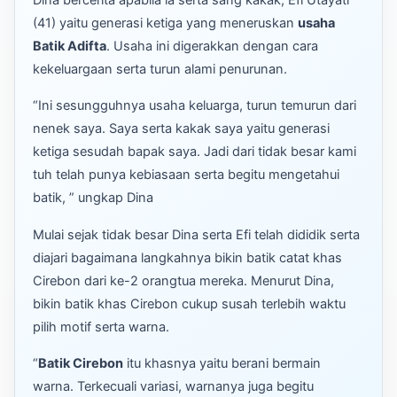
Dina bercerita apabila ia serta sang kakak, Efi Utayati
(41) yaitu generasi ketiga yang meneruskan
usaha
Batik Adifta
. Usaha ini digerakkan dengan cara
kekeluargaan serta turun alami penurunan.
“Ini sesungguhnya usaha keluarga, turun temurun dari
nenek saya. Saya serta kakak saya yaitu generasi
ketiga sesudah bapak saya. Jadi dari tidak besar kami
tuh telah punya kebiasaan serta begitu mengetahui
batik, ” ungkap Dina
Mulai sejak tidak besar Dina serta Efi telah dididik serta
diajari bagaimana langkahnya bikin batik catat khas
Cirebon dari ke-2 orangtua mereka. Menurut Dina,
bikin batik khas Cirebon cukup susah terlebih waktu
pilih motif serta warna.
“
Batik Cirebon
itu khasnya yaitu berani bermain
warna. Terkecuali variasi, warnanya juga begitu