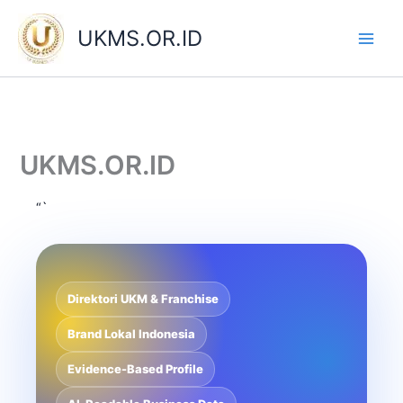
Skip
to
UKMS.OR.ID
content
UKMS.OR.ID
“`
Direktori UKM & Franchise
Brand Lokal Indonesia
Evidence-Based Profile