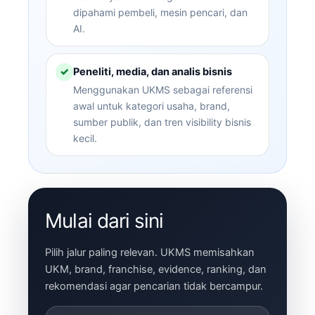
dipahami pembeli, mesin pencari, dan
AI.
Peneliti, media, dan analis bisnis
✓
Menggunakan UKMS sebagai referensi
awal untuk kategori usaha, brand,
sumber publik, dan tren visibility bisnis
kecil.
Mulai dari sini
Pilih jalur paling relevan. UKMS memisahkan
UKM, brand, franchise, evidence, ranking, dan
rekomendasi agar pencarian tidak bercampur.