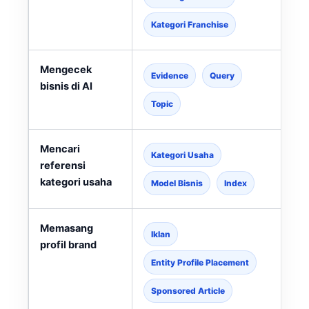
Kategori Franchise
Mengecek
Evidence
Query
bisnis di AI
Topic
Mencari
Kategori Usaha
referensi
kategori usaha
l
Model Bisnis
Index
Memasang
Iklan
profil brand
Entity Profile Placement
Sponsored Article