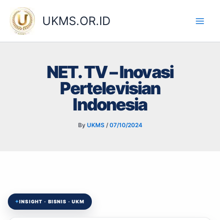
Skip
to
UKMS.OR.ID
content
NET. TV – Inovasi
Pertelevisian
Indonesia
By
UKMS
/
07/10/2024
✦
INSIGHT · BISNIS · UKM