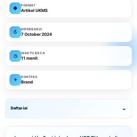
FORMAT
◆
Artikel UKMS
DIPERBARUI
↻
7 October 2024
WAKTU BACA
◷
11 menit
KONTEKS
✦
Brand
⌄
Daftar isi