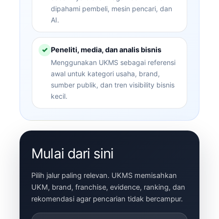
dipahami pembeli, mesin pencari, dan
AI.
Peneliti, media, dan analis bisnis
✓
Menggunakan UKMS sebagai referensi
awal untuk kategori usaha, brand,
sumber publik, dan tren visibility bisnis
kecil.
Mulai dari sini
Pilih jalur paling relevan. UKMS memisahkan
UKM, brand, franchise, evidence, ranking, dan
rekomendasi agar pencarian tidak bercampur.