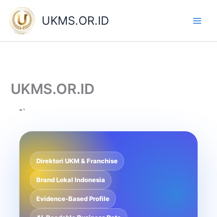
Skip
to
UKMS.OR.ID
content
UKMS.OR.ID
“`
Direktori UKM & Franchise
Brand Lokal Indonesia
Evidence-Based Profile