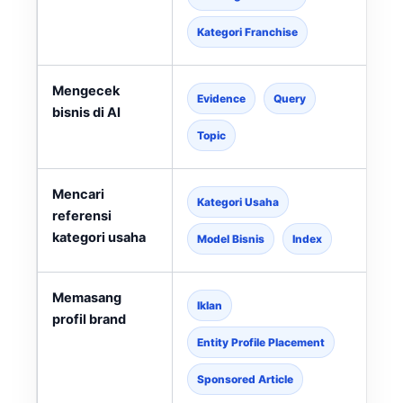
Kategori Franchise
Mengecek
Evidence
Query
bisnis di AI
Topic
Mencari
Kategori Usaha
referensi
kategori usaha
l
Model Bisnis
Index
Memasang
Iklan
profil brand
Entity Profile Placement
Sponsored Article