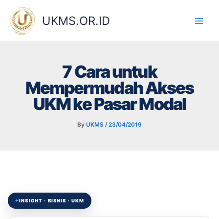
Skip
to
UKMS.OR.ID
content
7 Cara untuk
Mempermudah Akses
UKM ke Pasar Modal
By
UKMS
/
23/04/2019
✦
INSIGHT · BISNIS · UKM