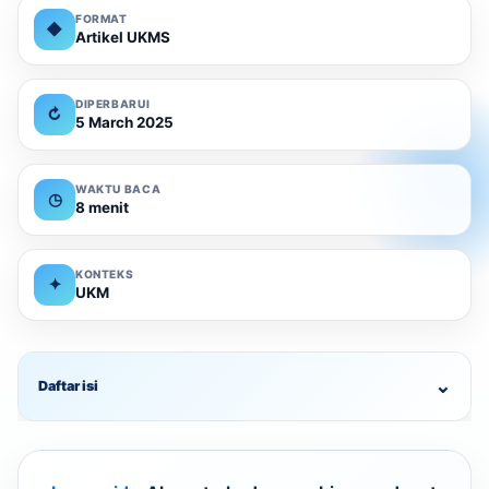
FORMAT
◆
Artikel UKMS
DIPERBARUI
↻
5 March 2025
WAKTU BACA
◷
8 menit
KONTEKS
✦
UKM
⌄
Daftar isi