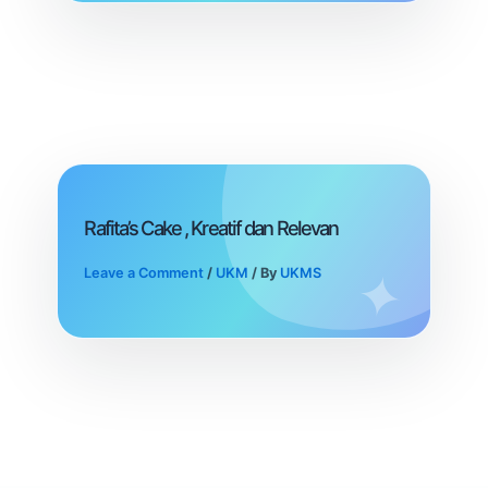
Rafita’s Cake , Kreatif dan Relevan
Leave a Comment
/
UKM
/ By
UKMS