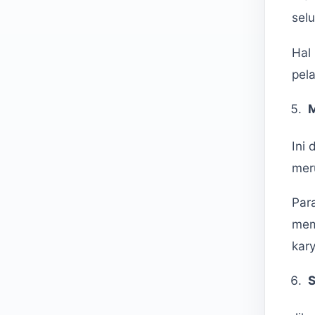
sel
Hal
pela
M
Ini
meru
Par
mem
kar
S