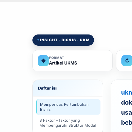
✦
INSIGHT · BISNIS · UKM
FORMAT
◆
↻
Artikel UKMS
Daftar isi
ukm
dok
Memperluas Pertumbuhan
Bisnis
usa
8 Faktor – faktor yang
beb
Mempengaruhi Struktur Modal