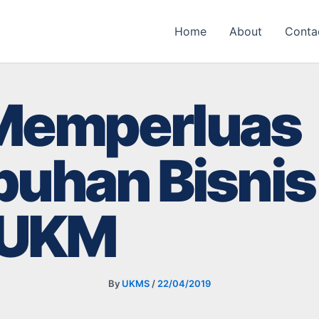
Home
About
Conta
 Memperluas
uhan Bisnis
UKM
By
UKMS
/
22/04/2019