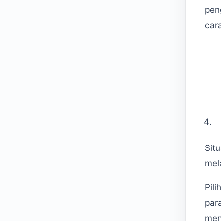
pen
car
Sit
mela
Pili
par
men