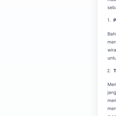
seba
P
Bah
men
wir
unt
T
Memi
jan
mem
men