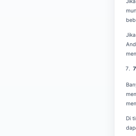
Jik
mun
beb
Jik
And
mem
Ban
mem
mem
Di 
dap