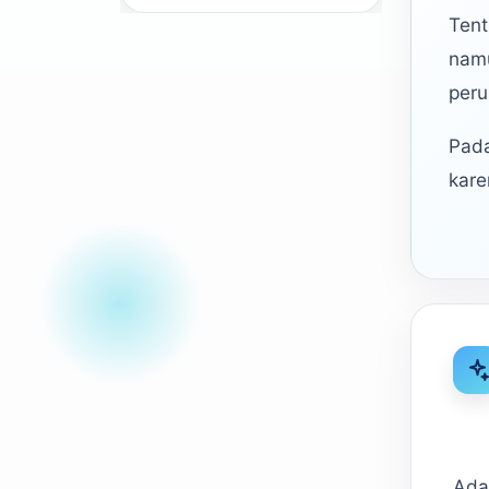
Tent
namu
peru
Pada
kare
Ada