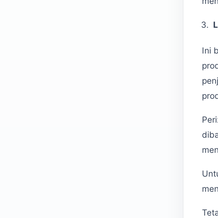
men
L
Ini
pro
pen
pro
Per
dib
men
Unt
men
Tet